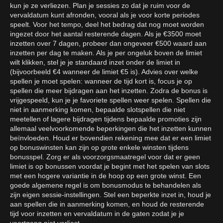
kun je ze verliezen. Plan je sessies zo dat je ruim voor de
vervaldatum kunt afronden, vooral als je voor korte periodes
speelt. Voor het tempo, deel het bedrag dat nog moet worden
ingezet door het aantal resterende dagen. Als je €3500 moet
inzetten over 7 dagen, probeer dan ongeveer €500 waard aan
inzetten per dag te maken. Als je per ongeluk boven de limiet
wilt klikken, stel je je standaard inzet onder de limiet in
(bijvoorbeeld €4 wanneer de limiet €5 is). Advies over welke
spellen je moet spelen: wanneer de tijd kort is, focus je op
spellen die meer bijdragen aan het inzetten. Zodra de bonus is
vrijgespeeld, kun je je favoriete spellen weer spelen. Spellen die
niet in aanmerking komen, bepaalde slotspellen die niet
meetellen of lagere bijdragen tijdens bepaalde promoties zijn
allemaal veelvoorkomende beperkingen die het inzetten kunnen
beïnvloeden. Houd er bovendien rekening mee dat er een limiet
op bonuswinsten kan zijn op grote enkele winsten tijdens
bonusspel. Zorg er als voorzorgsmaatregel voor dat er geen
limiet is op bonussen voordat je begint met het spelen van slots
met een hogere variantie in de hoop op een grote winst. Een
goede algemene regel is om bonusmodus te behandelen als
zijn eigen sessie-instellingen. Stel een beperkte inzet in, houd je
aan spellen die in aanmerking komen, en houd de resterende
tijd voor inzetten en vervaldatum in de gaten zodat je je