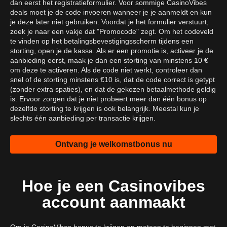
dan eerst het registratieformulier. Voor sommige CasinoVibes
deals moet je de code invoeren wanneer je je aanmeldt en kun
je deze later niet gebruiken. Voordat je het formulier verstuurt,
zoek je naar een vakje dat "Promocode" zegt. Om het codeveld
te vinden op het betalingsbevestigingsscherm tijdens een
storting, open je de kassa. Als er een promotie is, activeer je de
aanbieding eerst, maak je dan een storting van minstens 10 €
om deze te activeren. Als de code niet werkt, controleer dan
snel of de storting minstens €10 is, dat de code correct is getypt
(zonder extra spaties), en dat de gekozen betaalmethode geldig
is. Ervoor zorgen dat je niet probeert meer dan één bonus op
dezelfde storting te krijgen is ook belangrijk. Meestal kun je
slechts één aanbieding per transactie krijgen.
Ontvang je welkomstbonus nu
Hoe je een Casinovibes
account aanmaakt