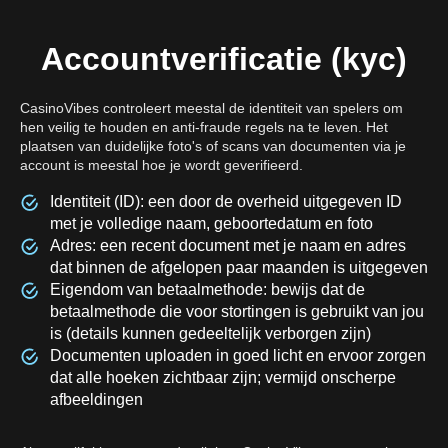
Accountverificatie (kyc)
CasinoVibes controleert meestal de identiteit van spelers om
hen veilig te houden en anti-fraude regels na te leven. Het
plaatsen van duidelijke foto's of scans van documenten via je
account is meestal hoe je wordt geverifieerd.
Identiteit (ID): een door de overheid uitgegeven ID
met je volledige naam, geboortedatum en foto
Adres: een recent document met je naam en adres
dat binnen de afgelopen paar maanden is uitgegeven
Eigendom van betaalmethode: bewijs dat de
betaalmethode die voor stortingen is gebruikt van jou
is (details kunnen gedeeltelijk verborgen zijn)
Documenten uploaden in goed licht en ervoor zorgen
dat alle hoeken zichtbaar zijn; vermijd onscherpe
afbeeldingen