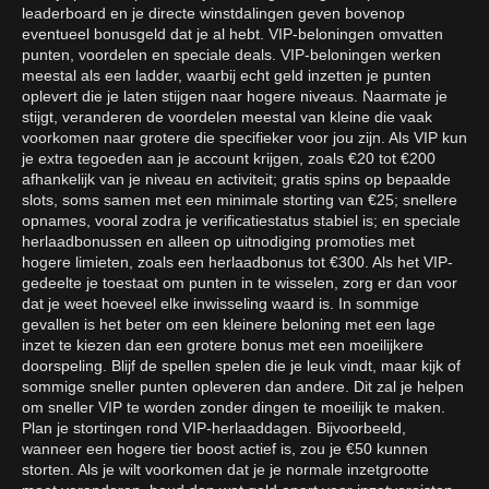
leaderboard en je directe winstdalingen geven bovenop
eventueel bonusgeld dat je al hebt. VIP-beloningen omvatten
punten, voordelen en speciale deals. VIP-beloningen werken
meestal als een ladder, waarbij echt geld inzetten je punten
oplevert die je laten stijgen naar hogere niveaus. Naarmate je
stijgt, veranderen de voordelen meestal van kleine die vaak
voorkomen naar grotere die specifieker voor jou zijn. Als VIP kun
je extra tegoeden aan je account krijgen, zoals €20 tot €200
afhankelijk van je niveau en activiteit; gratis spins op bepaalde
slots, soms samen met een minimale storting van €25; snellere
opnames, vooral zodra je verificatiestatus stabiel is; en speciale
herlaadbonussen en alleen op uitnodiging promoties met
hogere limieten, zoals een herlaadbonus tot €300. Als het VIP-
gedeelte je toestaat om punten in te wisselen, zorg er dan voor
dat je weet hoeveel elke inwisseling waard is. In sommige
gevallen is het beter om een kleinere beloning met een lage
inzet te kiezen dan een grotere bonus met een moeilijkere
doorspeling. Blijf de spellen spelen die je leuk vindt, maar kijk of
sommige sneller punten opleveren dan andere. Dit zal je helpen
om sneller VIP te worden zonder dingen te moeilijk te maken.
Plan je stortingen rond VIP-herlaaddagen. Bijvoorbeeld,
wanneer een hogere tier boost actief is, zou je €50 kunnen
storten. Als je wilt voorkomen dat je je normale inzetgrootte