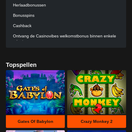
Herlaadbonussen
Bonusspins
Cashback
Ontvang de Casinovibes welkomstbonus binnen enkele
minuten
Snelle stappen om je welkomstbonus te krijgen
Casinovibes promocode invoer- en activeringsstappen
Topspellen
Hoe je je Casinovibes bonuscode invoert en gebruikt
Hoe je een Casinovibes account aanmaakt
Kwalificaties en leeftijd
Controles op nationaliteit en verblijfplaats
Accountverificatie (kyc)
Gates Of Babylon
Crazy Monkey 2
Bonusvoorwaarden bij Casinovibes: inzetvereisten,
maximale inzet en tijdslimieten