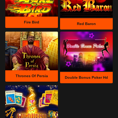
Fire Bird
Red Baron
Thrones Of Persia
Double Bonus Poker Hd