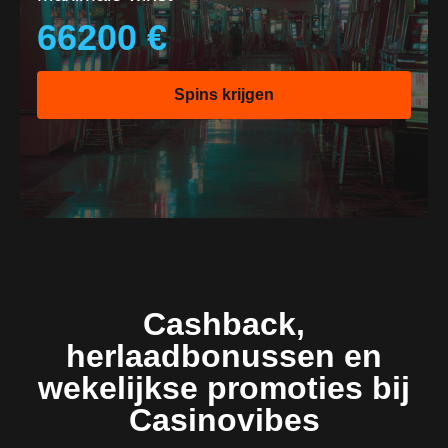
66200 €
Spins krijgen
Cashback,
herlaadbonussen en
wekelijkse promoties bij
Casinovibes