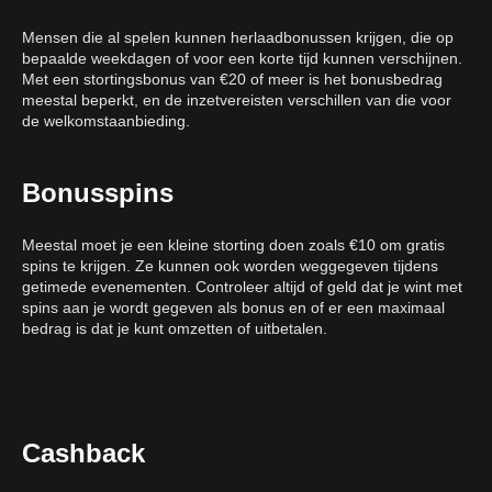
Mensen die al spelen kunnen herlaadbonussen krijgen, die op
bepaalde weekdagen of voor een korte tijd kunnen verschijnen.
Met een stortingsbonus van €20 of meer is het bonusbedrag
meestal beperkt, en de inzetvereisten verschillen van die voor
de welkomstaanbieding.
Bonusspins
Meestal moet je een kleine storting doen zoals €10 om gratis
spins te krijgen. Ze kunnen ook worden weggegeven tijdens
getimede evenementen. Controleer altijd of geld dat je wint met
spins aan je wordt gegeven als bonus en of er een maximaal
bedrag is dat je kunt omzetten of uitbetalen.
Cashback