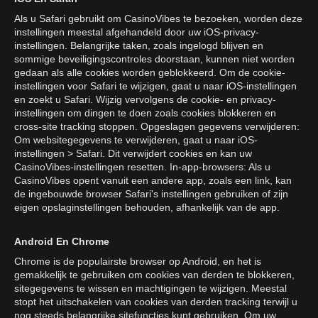
Als u Safari gebruikt om CasinoVibes te bezoeken, worden deze
instellingen meestal afgehandeld door uw iOS-privacy-
instellingen. Belangrijke taken, zoals ingelogd blijven en
sommige beveiligingscontroles doorstaan, kunnen niet worden
gedaan als alle cookies worden geblokkeerd. Om de cookie-
instellingen voor Safari te wijzigen, gaat u naar iOS-instellingen
en zoekt u Safari. Wijzig vervolgens de cookie- en privacy-
instellingen om dingen te doen zoals cookies blokkeren en
cross-site tracking stoppen. Opgeslagen gegevens verwijderen:
Om websitegegevens te verwijderen, gaat u naar iOS-
instellingen > Safari. Dit verwijdert cookies en kan uw
CasinoVibes-instellingen resetten. In-app-browsers: Als u
CasinoVibes opent vanuit een andere app, zoals een link, kan
de ingebouwde browser Safari's instellingen gebruiken of zijn
eigen opslaginstellingen behouden, afhankelijk van de app.
Android En Chrome
Chrome is de populairste browser op Android, en het is
gemakkelijk te gebruiken om cookies van derden te blokkeren,
sitegegevens te wissen en machtigingen te wijzigen. Meestal
stopt het uitschakelen van cookies van derden tracking terwijl u
nog steeds belangrijke sitefuncties kunt gebruiken. Om uw