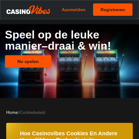
Aanmelden
Registreren
Speel op de leuke
manier–draai & win!
Nu spelen
Home
Cookiebeleid
Hoe Casinovibes Cookies En Andere