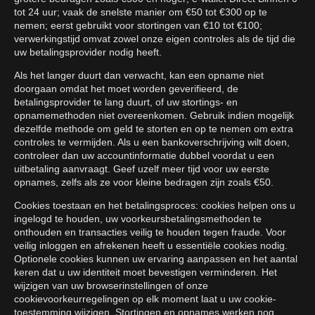
tot 24 uur; vaak de snelste manier om €50 tot €300 op te
nemen; eerst gebruikt voor stortingen van €10 tot €100;
verwerkingstijd omvat zowel onze eigen controles als de tijd die
uw betalingsprovider nodig heeft.
Als het langer duurt dan verwacht, kan een opname niet
doorgaan omdat het moet worden geverifieerd, de
betalingsprovider te lang duurt, of uw stortings- en
opnamemethoden niet overeenkomen. Gebruik indien mogelijk
dezelfde methode om geld te storten en op te nemen om extra
controles te vermijden. Als u een bankoverschrijving wilt doen,
controleer dan uw accountinformatie dubbel voordat u een
uitbetaling aanvraagt. Geef uzelf meer tijd voor uw eerste
opnames, zelfs als ze voor kleine bedragen zijn zoals €50.
Cookies toestaan en het betalingsproces: cookies helpen ons u
ingelogd te houden, uw voorkeursbetalingsmethoden te
onthouden en transacties veilig te houden tegen fraude. Voor
veilig inloggen en afrekenen heeft u essentiële cookies nodig.
Optionele cookies kunnen uw ervaring aanpassen en het aantal
keren dat u uw identiteit moet bevestigen verminderen. Het
wijzigen van uw browserinstellingen of onze
cookievoorkeurregelingen op elk moment laat u uw cookie-
toestemming wijzigen. Stortingen en opnames werken nog