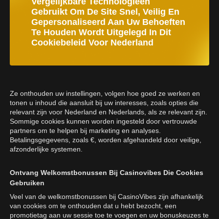
Vergelijkbare Technologieën
Gebruikt Om De Site Snel, Veilig En
Gepersonaliseerd Aan Uw Behoeften
Te Houden Wordt Uitgelegd In Dit
Cookiebeleid Voor Nederland
Ze onthouden uw instellingen, volgen hoe goed ze werken en
tonen u inhoud die aansluit bij uw interesses, zoals opties die
relevant zijn voor Nederland en Nederlands, als ze relevant zijn.
Sommige cookies kunnen worden ingesteld door vertrouwde
partners om te helpen bij marketing en analyses.
Betalingsgegevens, zoals €, worden afgehandeld door veilige,
afzonderlijke systemen.
Ontvang Welkomstbonussen Bij Casinovibes Die Cookies
Gebruiken
Veel van de welkomstbonussen bij CasinoVibes zijn afhankelijk
van cookies om te onthouden dat u hebt bezocht, een
promotietag aan uw sessie toe te voegen en uw bonuskeuzes te