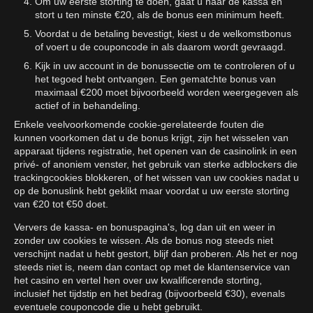
Om uw eerste storting te doen, gaat u naar de kassa en
stort u ten minste €20, als de bonus een minimum heeft.
Voordat u de betaling bevestigt, kiest u de welkomstbonus
of voert u de couponcode in als daarom wordt gevraagd.
Kijk in uw account in de bonussectie om te controleren of u
het tegoed hebt ontvangen. Een gematchte bonus van
maximaal €200 moet bijvoorbeeld worden weergegeven als
actief of in behandeling.
Enkele veelvoorkomende cookie-gerelateerde fouten die
kunnen voorkomen dat u de bonus krijgt, zijn het wisselen van
apparaat tijdens registratie, het openen van de casinolink in een
privé- of anoniem venster, het gebruik van sterke adblockers die
trackingcookies blokkeren, of het wissen van uw cookies nadat u
op de bonuslink hebt geklikt maar voordat u uw eerste storting
van €20 tot €50 doet.
Ververs de kassa- en bonuspagina's, log dan uit en weer in
zonder uw cookies te wissen. Als de bonus nog steeds niet
verschijnt nadat u hebt gestort, blijf dan proberen. Als het er nog
steeds niet is, neem dan contact op met de klantenservice van
het casino en vertel hen over uw kwalificerende storting,
inclusief het tijdstip en het bedrag (bijvoorbeeld €30), evenals
eventuele couponcode die u hebt gebruikt.