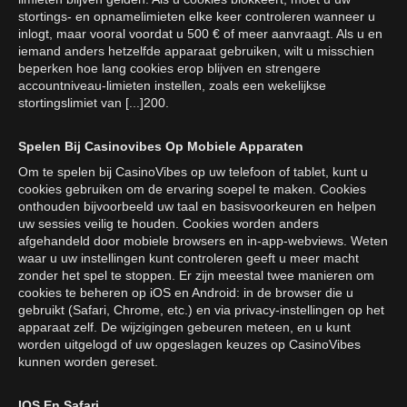
stortings- en opnamelimieten elke keer controleren wanneer u
inlogt, maar vooral voordat u 500 € of meer aanvraagt. Als u en
iemand anders hetzelfde apparaat gebruiken, wilt u misschien
beperken hoe lang cookies erop blijven en strengere
accountniveau-limieten instellen, zoals een wekelijkse
stortingslimiet van [...]200.
Spelen Bij Casinovibes Op Mobiele Apparaten
Om te spelen bij CasinoVibes op uw telefoon of tablet, kunt u
cookies gebruiken om de ervaring soepel te maken. Cookies
onthouden bijvoorbeeld uw taal en basisvoorkeuren en helpen
uw sessies veilig te houden. Cookies worden anders
afgehandeld door mobiele browsers en in-app-webviews. Weten
waar u uw instellingen kunt controleren geeft u meer macht
zonder het spel te stoppen. Er zijn meestal twee manieren om
cookies te beheren op iOS en Android: in de browser die u
gebruikt (Safari, Chrome, etc.) en via privacy-instellingen op het
apparaat zelf. De wijzigingen gebeuren meteen, en u kunt
worden uitgelogd of uw opgeslagen keuzes op CasinoVibes
kunnen worden gereset.
IOS En Safari