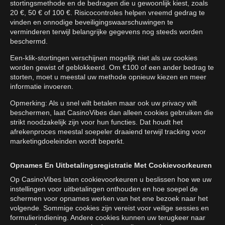
stortingsmethode en de bedragen die u gewoonlijk kiest, zoals
20 €, 50 € of 100 €. Risicocontroles helpen vreemd gedrag te
vinden en onnodige beveiligingswaarschuwingen te
verminderen terwijl belangrijke gegevens nog steeds worden
beschermd.
Een-klik-stortingen verschijnen mogelijk niet als uw cookies
worden gewist of geblokkeerd. Om €100 of een ander bedrag te
storten, moet u meestal uw methode opnieuw kiezen en meer
informatie invoeren.
Opmerking: Als u snel wilt betalen maar ook uw privacy wilt
beschermen, laat CasinoVibes dan alleen cookies gebruiken die
strikt noodzakelijk zijn voor hun functies. Dat houdt het
afrekenproces meestal soepeler draaiend terwijl tracking voor
marketingdoeleinden wordt beperkt.
Opnames En Uitbetalingsregistratie Met Cookievoorkeuren
Op CasinoVibes laten cookievoorkeuren u beslissen hoe we uw
instellingen voor uitbetalingen onthouden en hoe soepel de
schermen voor opnames werken van het ene bezoek naar het
volgende. Sommige cookies zijn vereist voor veilige sessies en
formulierindiening. Andere cookies kunnen uw terugkeer naar