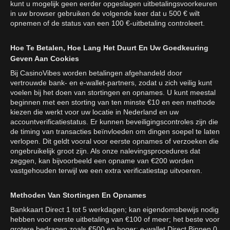
kunt u mogelijk geen eerder opgeslagen uitbetalingsvoorkeuren
in uw browser gebruiken de volgende keer dat u 500 € wilt
opnemen of de status van een 100 €-uitbetaling controleert.
Hoe Te Betalen, Hoe Lang Het Duurt En Uw Goedkeuring
Geven Aan Cookies
Bij CasinoVibes worden betalingen afgehandeld door
vertrouwde bank- en e-wallet-partners, zodat u zich veilig kunt
voelen bij het doen van stortingen en opnames. U kunt meestal
beginnen met een storting van ten minste €10 en een methode
kiezen die werkt voor uw locatie in Nederland en uw
accountverificatiestatus. Er kunnen beveiligingscontroles zijn die
de timing van transacties beïnvloeden om dingen soepel te laten
verlopen. Dit geldt vooral voor eerste opnames of verzoeken die
ongebruikelijk groot zijn. Als onze nalevingsprocedures dat
zeggen, kan bijvoorbeeld een opname van €200 worden
vastgehouden terwijl we een extra verificatiestap uitvoeren.
Methoden Van Stortingen En Opnames
Bankkaart Direct 1 tot 5 werkdagen; kan eigendomsbewijs nodig
hebben voor eerste uitbetaling van €100 of meer; het beste voor
grotere bedragen zoals €500 en hoger; e-wallet Direct Binnen 0