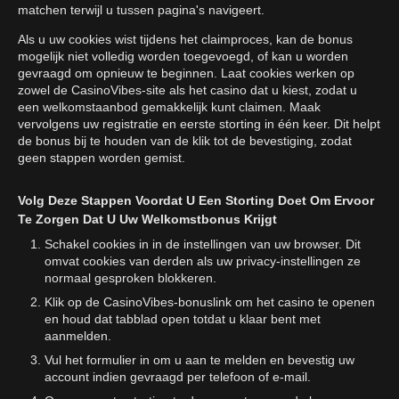
matchen terwijl u tussen pagina's navigeert.
Als u uw cookies wist tijdens het claimproces, kan de bonus
mogelijk niet volledig worden toegevoegd, of kan u worden
gevraagd om opnieuw te beginnen. Laat cookies werken op
zowel de CasinoVibes-site als het casino dat u kiest, zodat u
een welkomstaanbod gemakkelijk kunt claimen. Maak
vervolgens uw registratie en eerste storting in één keer. Dit helpt
de bonus bij te houden van de klik tot de bevestiging, zodat
geen stappen worden gemist.
Volg Deze Stappen Voordat U Een Storting Doet Om Ervoor
Te Zorgen Dat U Uw Welkomstbonus Krijgt
Schakel cookies in in de instellingen van uw browser. Dit
omvat cookies van derden als uw privacy-instellingen ze
normaal gesproken blokkeren.
Klik op de CasinoVibes-bonuslink om het casino te openen
en houd dat tabblad open totdat u klaar bent met
aanmelden.
Vul het formulier in om u aan te melden en bevestig uw
account indien gevraagd per telefoon of e-mail.