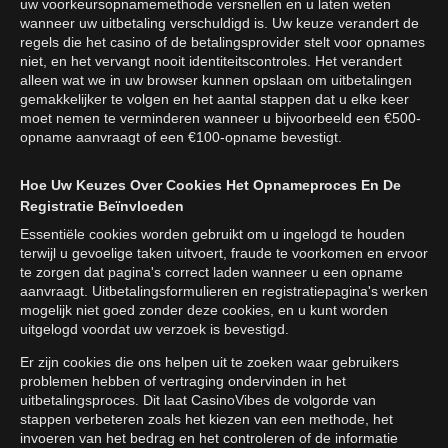
uw voorkeursopnamemethode versnellen en u laten weten
wanneer uw uitbetaling verschuldigd is. Uw keuze verandert de
regels die het casino of de betalingsprovider stelt voor opnames
niet, en het vervangt nooit identiteitscontroles. Het verandert
alleen wat we in uw browser kunnen opslaan om uitbetalingen
gemakkelijker te volgen en het aantal stappen dat u elke keer
moet nemen te verminderen wanneer u bijvoorbeeld een €500-
opname aanvraagt of een €100-opname bevestigt.
Hoe Uw Keuzes Over Cookies Het Opnameproces En De
Registratie Beïnvloeden
Essentiële cookies worden gebruikt om u ingelogd te houden
terwijl u gevoelige taken uitvoert, fraude te voorkomen en ervoor
te zorgen dat pagina's correct laden wanneer u een opname
aanvraagt. Uitbetalingsformulieren en registratiepagina's werken
mogelijk niet goed zonder deze cookies, en u kunt worden
uitgelogd voordat uw verzoek is bevestigd.
Er zijn cookies die ons helpen uit te zoeken waar gebruikers
problemen hebben of vertraging ondervinden in het
uitbetalingsproces. Dit laat CasinoVibes de volgorde van
stappen verbeteren zoals het kiezen van een methode, het
invoeren van het bedrag en het controleren of de informatie