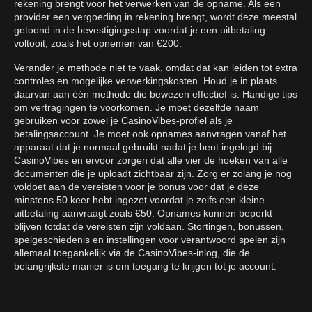
rekening brengt voor het verwerken van de opname. Als een
provider een vergoeding in rekening brengt, wordt deze meestal
getoond in de bevestigingsstap voordat je een uitbetaling
voltooit, zoals het opnemen van €200.
Verander je methode niet te vaak, omdat dat kan leiden tot extra
controles en mogelijke verwerkingskosten. Houd je in plaats
daarvan aan één methode die bewezen effectief is. Handige tips
om vertragingen te voorkomen. Je moet dezelfde naam
gebruiken voor zowel je CasinoVibes-profiel als je
betalingsaccount. Je moet ook opnames aanvragen vanaf het
apparaat dat je normaal gebruikt nadat je bent ingelogd bij
CasinoVibes en ervoor zorgen dat alle vier de hoeken van alle
documenten die je uploadt zichtbaar zijn. Zorg er zolang je nog
voldoet aan de vereisten voor je bonus voor dat je deze
minstens 50 keer hebt ingezet voordat je zelfs een kleine
uitbetaling aanvraagt zoals €50. Opnames kunnen beperkt
blijven totdat de vereisten zijn voldaan. Stortingen, bonussen,
spelgeschiedenis en instellingen voor verantwoord spelen zijn
allemaal toegankelijk via de CasinoVibes-inlog, die de
belangrijkste manier is om toegang te krijgen tot je account.