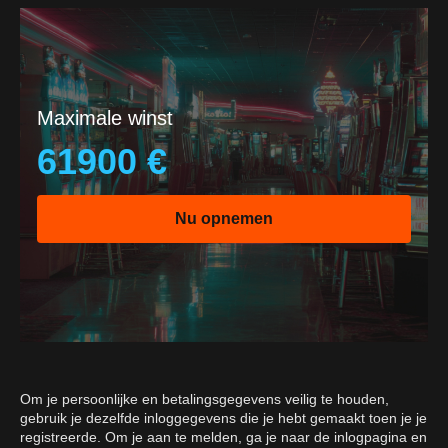
Maximale winst
61900 €
Nu opnemen
Om je persoonlijke en betalingsgegevens veilig te houden,
gebruik je dezelfde inloggegevens die je hebt gemaakt toen je je
registreerde. Om je aan te melden, ga je naar de inlogpagina en