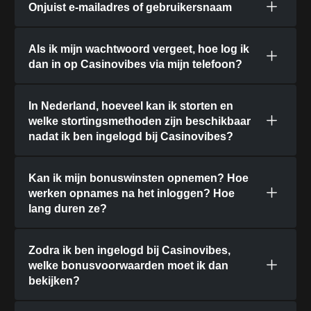
Onjuist e-mailadres of gebruikersnaam
Als ik mijn wachtwoord vergeet, hoe log ik
dan in op Casinovibes via mijn telefoon?
In Nederland, hoeveel kan ik storten en
welke stortingsmethoden zijn beschikbaar
nadat ik ben ingelogd bij Casinovibes?
Kan ik mijn bonuswinsten opnemen? Hoe
werken opnames na het inloggen? Hoe
lang duren ze?
Zodra ik ben ingelogd bij Casinovibes,
welke bonusvoorwaarden moet ik dan
bekijken?