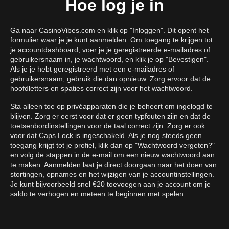
Hoe log je in
Ga naar CasinoVibes.com en klik op "Inloggen". Dit opent het
formulier waar je je kunt aanmelden. Om toegang te krijgen tot
je accountdashboard, voer je je geregistreerde e-mailadres of
gebruikersnaam in, je wachtwoord, en klik je op "Bevestigen".
Als je je hebt geregistreerd met een e-mailadres of
gebruikersnaam, gebruik die dan opnieuw. Zorg ervoor dat de
hoofdletters en spaties correct zijn voor het wachtwoord.
Sta alleen toe op privéapparaten die je beheert om ingelogd te
blijven. Zorg er eerst voor dat er geen typfouten zijn en dat de
toetsenbordinstellingen voor de taal correct zijn. Zorg er ook
voor dat Caps Lock is ingeschakeld. Als je nog steeds geen
toegang krijgt tot je profiel, klik dan op "Wachtwoord vergeten?"
en volg de stappen in de e-mail om een nieuw wachtwoord aan
te maken. Aanmelden laat je direct doorgaan naar het doen van
stortingen, opnames en het wijzigen van je accountinstellingen.
Je kunt bijvoorbeeld snel €20 toevoegen aan je account om je
saldo te verhogen en meteen te beginnen met spelen.