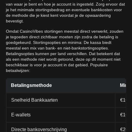
van waar je bent en hoe je account is ingesteld. Zorg ervoor dat
je het minimale stortingsbedrag en eventuele bankkosten voor
de methode die je kiest kent voordat je de opwaardering
bevestigt.
Omdat CasinoVibes stortingen meestal direct verwerkt, zouden
je tegoeden direct zichtbaar moeten zijn zodra de betaling is
goedgekeurd. Stortingsopties en minima: De kassa biedt
meestal een mix van bank- en niet-bankstortingsopties.
Betalingsopties kunnen per land verschillen. Dat betekent dat
als een methode niet wordt getoond, deze op dit moment niet
beschikbaar is voor je account in dat gebied. Populaire
betaalwijzen:
Betalingsmethode
Mini
Snelheid Bankkaarten
€10
E-wallets
€10
Directe bankoverschrijving
€20