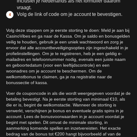
inclusief je Nederlands als het formulier daarom
vraagt.
Volg de link of code om je account te bevestigen.
Volg deze stappen om je eerste storting te doen: Meld je aan bij
CasinoVibes en ga naar de Kassa. Om je saldo en bonusgelden
veilig te houden, gebruik je een uniek wachtwoord en zorg je
ervoor dat alle accountbeveiligingsopties zijn ingeschakeld in je
profielinstellingen. Om je te registreren, heb je een geldig e-
mailadres en telefoonnummer nodig, evenals een juiste naam
en geboortedatum (voor een leeftijdscontrole) en een
woonadres om je account te beschermen. Om de
welkomstbonus te claimen, ga je na registratie naar de
bonussectie of kassa.
Voer de couponcode in als die wordt weergegeven voordat je de
betaling bevestigt. Na je eerste storting van minimaal €10, als
die er is, begint de welkomstactie. Wanneer de storting is
verwerkt, verschijnen je bonus en eventuele gratis spins in je
account. Lees de bonusvoorwaarden in je account voordat je
begint met spelen. Dit omvat de minimale storting, in
aanmerking komende spellen en inzetvereisten. Het exacte
bedrag van de bonus tot €200 hangt bijvoorbeeld af van de