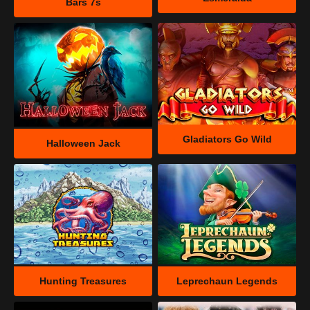
Bars 7s
Gladiators Go Wild
Halloween Jack
Hunting Treasures
Leprechaun Legends