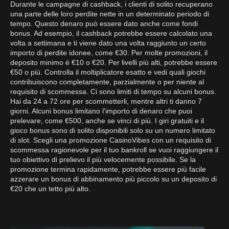
Durante le campagne di cashback, i clienti di solito recuperano
una parte delle loro perdite nette in un determinato periodo di
tempo. Questo denaro può essere dato anche come fondi
bonus. Ad esempio, il cashback potrebbe essere calcolato una
volta a settimana e ti viene dato una volta raggiunto un certo
importo di perdite idonee, come €30. Per molte promozioni, il
deposito minimo è €10 o €20. Per livelli più alti, potrebbe essere
€50 o più. Controlla il moltiplicatore esatto e vedi quali giochi
contribuiscono completamente, parzialmente o per niente al
requisito di scommessa. Ci sono limiti di tempo su alcuni bonus.
Hai da 24 a 72 ore per scommetterli, mentre altri ti danno 7
giorni. Alcuni bonus limitano l'importo di denaro che puoi
prelevare, come €500, anche se vinci di più. I giri gratuiti e il
gioco bonus sono di solito disponibili solo su un numero limitato
di slot. Scegli una promozione CasinoVibes con un requisito di
scommessa ragionevole per il tuo bankroll se vuoi raggiungere il
tuo obiettivo di prelievo il più velocemente possibile. Se la
promozione termina rapidamente, potrebbe essere più facile
azzerare un bonus di abbinamento più piccolo su un deposito di
€20 che un tetto più alto.