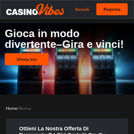
Accedi
Registra
Gioca in modo
divertente–Gira e vinci!
Gioca ora
Home
Bonus
Ottieni La Nostra Offerta Di