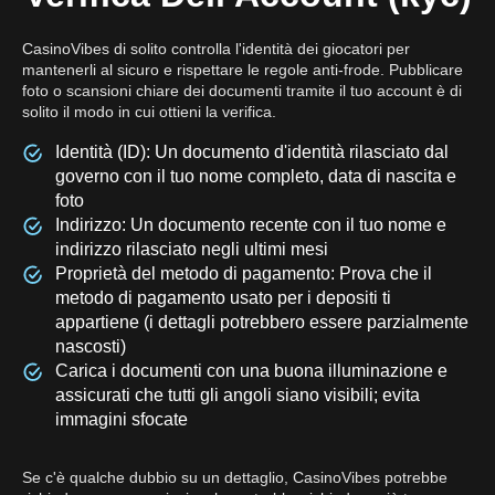
CasinoVibes di solito controlla l'identità dei giocatori per
mantenerli al sicuro e rispettare le regole anti-frode. Pubblicare
foto o scansioni chiare dei documenti tramite il tuo account è di
solito il modo in cui ottieni la verifica.
Identità (ID): Un documento d'identità rilasciato dal
governo con il tuo nome completo, data di nascita e
foto
Indirizzo: Un documento recente con il tuo nome e
indirizzo rilasciato negli ultimi mesi
Proprietà del metodo di pagamento: Prova che il
metodo di pagamento usato per i depositi ti
appartiene (i dettagli potrebbero essere parzialmente
nascosti)
Carica i documenti con una buona illuminazione e
assicurati che tutti gli angoli siano visibili; evita
immagini sfocate
Se c'è qualche dubbio su un dettaglio, CasinoVibes potrebbe