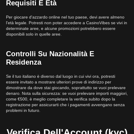
Requisiti E Età
Per giocare d'azzardo online nel tuo paese, devi avere almeno
l'età legale. Potresti non poter accedere a CasinoVibes se vivi in
determinate aree, e alcune promozioni potrebbero essere
disponibili solo in quelle aree.
Controlli Su Nazionalità E
Residenza
Se il tuo italiano è diverso dal luogo in cui vivi ora, potresti
essere invitato a mostrare ulteriori prove di indirizzo per
dimostrare da dove stai giocando, soprattutto se vuoi prelevare
denaro. Nota sulla sicurezza: se vuoi prelevare importi maggiori,
come €500, è meglio completare la verifica subito dopo la
registrazione per assicurarti che i pagamenti avvengano senza
problemi in futuro.
Verifica Dell'Account (kyc)