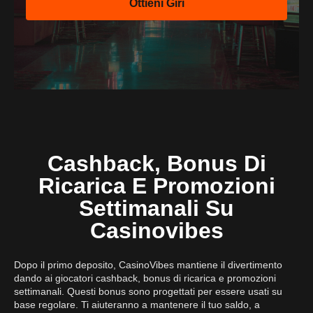
Ottieni Giri
Cashback, Bonus Di
Ricarica E Promozioni
Settimanali Su
Casinovibes
Dopo il primo deposito, CasinoVibes mantiene il divertimento
dando ai giocatori cashback, bonus di ricarica e promozioni
settimanali. Questi bonus sono progettati per essere usati su
base regolare. Ti aiuteranno a mantenere il tuo saldo, a