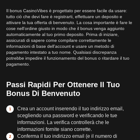
Il bonus CasinoVibes è progettato per essere facile da usare:
tutto ciò che devi fare è registrarti, effettuare un deposito e
attivare la tua offerta di benvenuto. La cosa importante è fare le
cose nell'ordine giusto in modo che il bonus venga aggiunto
automaticamente al tuo primo deposito. Prima di iniziare,
assicurati di sapere come compilare correttamente le
informazioni di base dell'account e usare un metodo di
pagamento intestato a tuo nome. Qualsiasi discrepanza
potrebbe impedire il funzionamento del bonus o ritardare il tuo
pagamento.
Passi Rapidi Per Ottenere Il Tuo
Bonus Di Benvenuto
Crea un account inserendo il tuo indirizzo email,
scegliendo una password e verificando le tue
informazioni. La verifica controllerà che le
informazioni fornite siano corrette.
Conferma il tuo indirizzo email (e il numero di