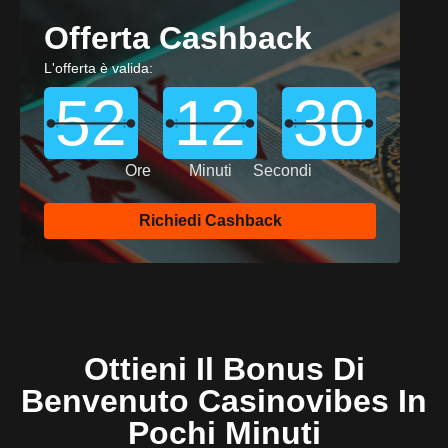
Offerta Cashback
L'offerta è valida:
52
12
28
Ore
Minuti
Secondi
Richiedi Cashback
Ottieni Il Bonus Di
Benvenuto Casinovibes In
Pochi Minuti