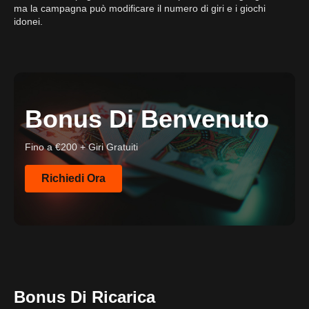
ma la campagna può modificare il numero di giri e i giochi
idonei.
Bonus Di Benvenuto
Fino a €200 + Giri Gratuiti
Richiedi Ora
Bonus Di Ricarica