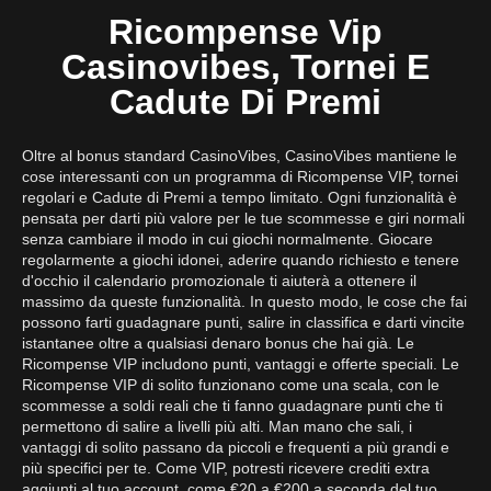
Ricompense Vip
Casinovibes, Tornei E
Cadute Di Premi
Oltre al bonus standard CasinoVibes, CasinoVibes mantiene le
cose interessanti con un programma di Ricompense VIP, tornei
regolari e Cadute di Premi a tempo limitato. Ogni funzionalità è
pensata per darti più valore per le tue scommesse e giri normali
senza cambiare il modo in cui giochi normalmente. Giocare
regolarmente a giochi idonei, aderire quando richiesto e tenere
d'occhio il calendario promozionale ti aiuterà a ottenere il
massimo da queste funzionalità. In questo modo, le cose che fai
possono farti guadagnare punti, salire in classifica e darti vincite
istantanee oltre a qualsiasi denaro bonus che hai già. Le
Ricompense VIP includono punti, vantaggi e offerte speciali. Le
Ricompense VIP di solito funzionano come una scala, con le
scommesse a soldi reali che ti fanno guadagnare punti che ti
permettono di salire a livelli più alti. Man mano che sali, i
vantaggi di solito passano da piccoli e frequenti a più grandi e
più specifici per te. Come VIP, potresti ricevere crediti extra
aggiunti al tuo account, come €20 a €200 a seconda del tuo