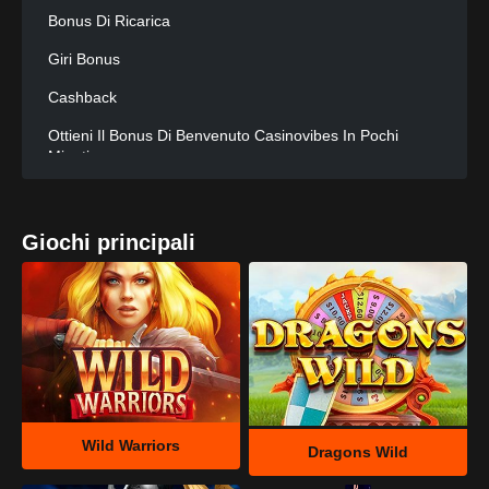
Bonus Di Ricarica
Giri Bonus
Cashback
Ottieni Il Bonus Di Benvenuto Casinovibes In Pochi
Minuti
Passi Rapidi Per Ottenere Il Tuo Bonus Di Benvenuto
Passi Di Inserimento E Attivazione Del Codice Promo
Giochi principali
Casinovibes
Come Inserire E Usare Il Tuo Codice Bonus
Casinovibes
Come Registrarsi Per Un Account Casinovibes
Requisiti E Età
Controlli Su Nazionalità E Residenza
Wild Warriors
Dragons Wild
Verifica Dell'Account (kyc)