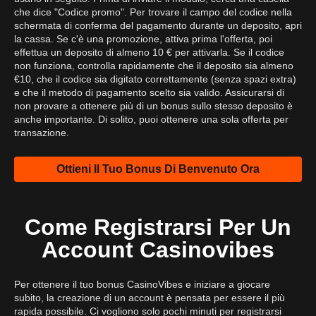
che dice "Codice promo". Per trovare il campo del codice nella
schermata di conferma del pagamento durante un deposito, apri
la cassa. Se c'è una promozione, attiva prima l'offerta, poi
effettua un deposito di almeno 10 € per attivarla. Se il codice
non funziona, controlla rapidamente che il deposito sia almeno
€10, che il codice sia digitato correttamente (senza spazi extra)
e che il metodo di pagamento scelto sia valido. Assicurarsi di
non provare a ottenere più di un bonus sullo stesso deposito è
anche importante. Di solito, puoi ottenere una sola offerta per
transazione.
Ottieni Il Tuo Bonus Di Benvenuto Ora
Come Registrarsi Per Un
Account Casinovibes
Per ottenere il tuo bonus CasinoVibes e iniziare a giocare
subito, la creazione di un account è pensata per essere il più
rapida possibile. Ci vogliono solo pochi minuti per registrarsi