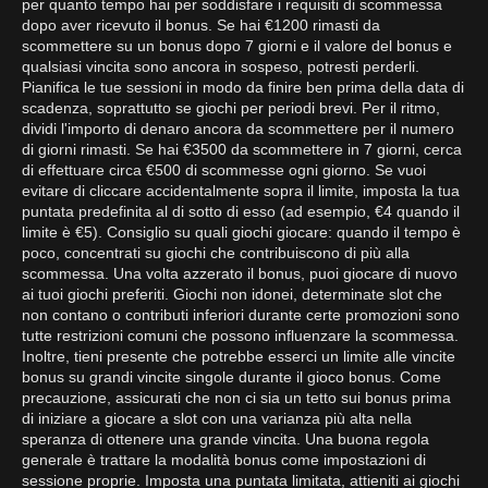
per quanto tempo hai per soddisfare i requisiti di scommessa
dopo aver ricevuto il bonus. Se hai €1200 rimasti da
scommettere su un bonus dopo 7 giorni e il valore del bonus e
qualsiasi vincita sono ancora in sospeso, potresti perderli.
Pianifica le tue sessioni in modo da finire ben prima della data di
scadenza, soprattutto se giochi per periodi brevi. Per il ritmo,
dividi l'importo di denaro ancora da scommettere per il numero
di giorni rimasti. Se hai €3500 da scommettere in 7 giorni, cerca
di effettuare circa €500 di scommesse ogni giorno. Se vuoi
evitare di cliccare accidentalmente sopra il limite, imposta la tua
puntata predefinita al di sotto di esso (ad esempio, €4 quando il
limite è €5). Consiglio su quali giochi giocare: quando il tempo è
poco, concentrati su giochi che contribuiscono di più alla
scommessa. Una volta azzerato il bonus, puoi giocare di nuovo
ai tuoi giochi preferiti. Giochi non idonei, determinate slot che
non contano o contributi inferiori durante certe promozioni sono
tutte restrizioni comuni che possono influenzare la scommessa.
Inoltre, tieni presente che potrebbe esserci un limite alle vincite
bonus su grandi vincite singole durante il gioco bonus. Come
precauzione, assicurati che non ci sia un tetto sui bonus prima
di iniziare a giocare a slot con una varianza più alta nella
speranza di ottenere una grande vincita. Una buona regola
generale è trattare la modalità bonus come impostazioni di
sessione proprie. Imposta una puntata limitata, attieniti ai giochi