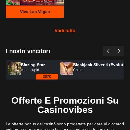
Viva Las Vegas
Vedi tutto
I nostri vincitori
Blazing Star
Blackjack Silver 4 (Evolutio
cutie_cupid
Chico
387€
Offerte E Promozioni Su
Casinovibes
Le offerte bonus del casinò sono progettate per dare ai giocatori
più tempo per giocare con la stessa somma di denaro, e le