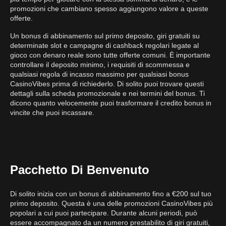
promozioni che cambiano spesso aggiungono valore a queste
offerte.
Un bonus di abbinamento sul primo deposito, giri gratuiti su
determinate slot e campagne di cashback regolari legate al
gioco con denaro reale sono tutte offerte comuni. È importante
controllare il deposito minimo, i requisiti di scommessa e
qualsiasi regola di incasso massimo per qualsiasi bonus
CasinoVibes prima di richiederlo. Di solito puoi trovare questi
dettagli sulla scheda promozionale e nei termini del bonus. Ti
dicono quanto velocemente puoi trasformare il credito bonus in
vincite che puoi incassare.
Pacchetto Di Benvenuto
Di solito inizia con un bonus di abbinamento fino a €200 sul tuo
primo deposito. Questa è una delle promozioni CasinoVibes più
popolari a cui puoi partecipare. Durante alcuni periodi, può
essere accompagnato da un numero prestabilito di giri gratuiti,