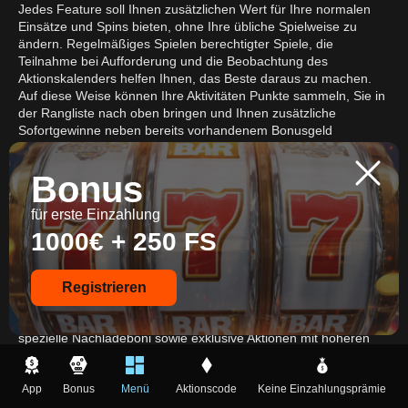
Jedes Feature soll Ihnen zusätzlichen Wert für Ihre normalen
Einsätze und Spins bieten, ohne Ihre übliche Spielweise zu
ändern. Regelmäßiges Spielen berechtigter Spiele, die
Teilnahme bei Aufforderung und die Beobachtung des
Aktionskalenders helfen Ihnen, das Beste daraus zu machen.
Auf diese Weise können Ihre Aktivitäten Punkte sammeln, Sie in
der Rangliste nach oben bringen und Ihnen zusätzliche
Sofortgewinne neben bereits vorhandenem Bonusgeld
einbringen. VIP-Belohnungen umfassen Punkte, Vorteile und
Sonderangebote. VIP-Belohnungen funktionieren in der Regel
Bonus
wie eine Leiter, bei der Echtgeld-Einsätze Punkte einbringen, mit
denen Sie in höhere Stufen aufsteigen können. Mit
für erste Einzahlung
zunehmender Stufe ändern sich die Vorteile in der Regel von
häufigen kleinen Vorteilen zu größeren, individuelleren Vorteilen.
1000€ + 250 FS
Als VIP können Sie zusätzliche Guthaben auf Ihr Konto erhalten,
etwa €20 bis €200 je nach Stufe und Aktivität; Free Spins auf
bestimmten Slots, manchmal verbunden mit einer
Registrieren
Mindesteinzahlung von €25; schnellere Auszahlungen,
insbesondere wenn Ihr Verifizierungsstatus stabil ist; und
spezielle Nachladeboni sowie exklusive Aktionen mit höheren
Obergrenzen, etwa ein Nachladebonus bis zu €300. Wenn der
VIP-Bereich einen Punkteumtausch ermöglicht, stellen Sie
App
Bonus
Menü
Aktionscode
Keine Einzahlungsprämie
sicher, dass Sie wissen, wie viel jeder Einlösungswert beträgt. In
manchen Fällen ist es besser, eine kleinere Belohnung mit