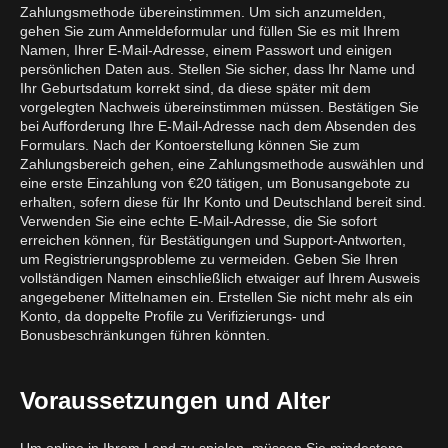
Zahlungsmethode übereinstimmen. Um sich anzumelden,
gehen Sie zum Anmeldeformular und füllen Sie es mit Ihrem
Namen, Ihrer E-Mail-Adresse, einem Passwort und einigen
persönlichen Daten aus. Stellen Sie sicher, dass Ihr Name und
Ihr Geburtsdatum korrekt sind, da diese später mit dem
vorgelegten Nachweis übereinstimmen müssen. Bestätigen Sie
bei Aufforderung Ihre E-Mail-Adresse nach dem Absenden des
Formulars. Nach der Kontoerstellung können Sie zum
Zahlungsbereich gehen, eine Zahlungsmethode auswählen und
eine erste Einzahlung von €20 tätigen, um Bonusangebote zu
erhalten, sofern diese für Ihr Konto und Deutschland bereit sind.
Verwenden Sie eine echte E-Mail-Adresse, die Sie sofort
erreichen können, für Bestätigungen und Support-Antworten,
um Registrierungsprobleme zu vermeiden. Geben Sie Ihren
vollständigen Namen einschließlich etwaiger auf Ihrem Ausweis
angegebener Mittelnamen ein. Erstellen Sie nicht mehr als ein
Konto, da doppelte Profile zu Verifizierungs- und
Bonusbeschränkungen führen könnten.
Voraussetzungen und Alter