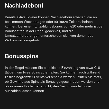
Nachladeboni
Bereits aktive Spieler können Nachladeboni erhalten, die an
bestimmten Wochentagen oder für kurze Zeit erscheinen
können. Bei einem Einzahlungsbonus von €20 oder mehr ist der
Bonusbetrag in der Regel gedeckelt, und die
Umsatzanforderungen unterscheiden sich von denen des
Willkommensangebots.
Bonusspins
In der Regel müssen Sie eine kleine Einzahlung von etwa €10
tätigen, um Free Spins zu erhalten. Sie können auch während
zeitlich begrenzter Events verschenkt werden. Prüfen Sie stets,
ob Gewinne aus Spins als Bonus gutgeschrieben werden und
ob es einen Höchstbetrag gibt, den Sie umwandeln oder
auszahlen lassen können.