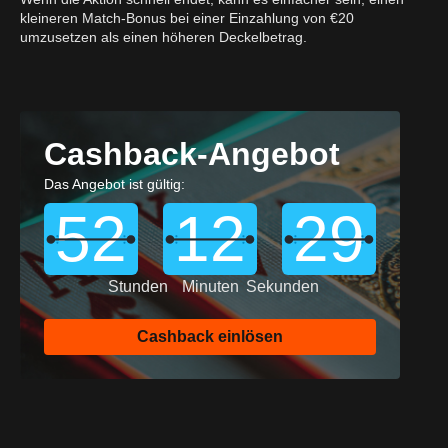
kleineren Match-Bonus bei einer Einzahlung von €20
umzusetzen als einen höheren Deckelbetrag.
Cashback-Angebot
Das Angebot ist gültig:
52
12
28
Stunden
Minuten
Sekunden
Cashback einlösen