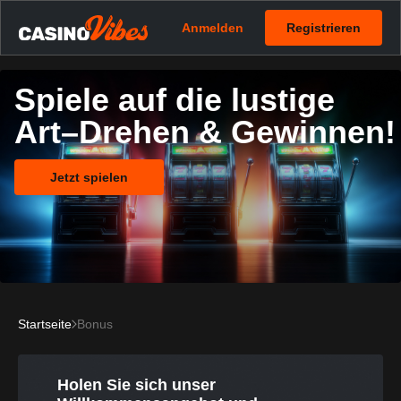
Anmelden
Registrieren
Spiele auf die lustige
Art–Drehen & Gewinnen!
Jetzt spielen
Startseite
Bonus
Holen Sie sich unser