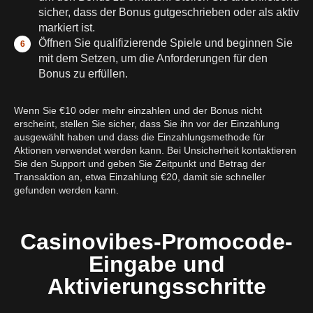
sicher, dass der Bonus gutgeschrieben oder als aktiv
markiert ist.
Öffnen Sie qualifizierende Spiele und beginnen Sie
mit dem Setzen, um die Anforderungen für den
Bonus zu erfüllen.
Wenn Sie €10 oder mehr einzahlen und der Bonus nicht
erscheint, stellen Sie sicher, dass Sie ihn vor der Einzahlung
ausgewählt haben und dass die Einzahlungsmethode für
Aktionen verwendet werden kann. Bei Unsicherheit kontaktieren
Sie den Support und geben Sie Zeitpunkt und Betrag der
Transaktion an, etwa Einzahlung €20, damit sie schneller
gefunden werden kann.
Casinovibes-Promocode-
Eingabe und
Aktivierungsschritte