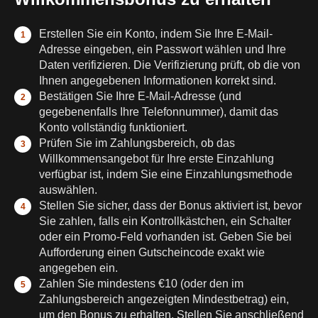
Erstellen Sie ein Konto, indem Sie Ihre E-Mail-
Adresse eingeben, ein Passwort wählen und Ihre
Daten verifizieren. Die Verifizierung prüft, ob die von
Ihnen angegebenen Informationen korrekt sind.
Bestätigen Sie Ihre E-Mail-Adresse (und
gegebenenfalls Ihre Telefonnummer), damit das
Konto vollständig funktioniert.
Prüfen Sie im Zahlungsbereich, ob das
Willkommensangebot für Ihre erste Einzahlung
verfügbar ist, indem Sie eine Einzahlungsmethode
auswählen.
Stellen Sie sicher, dass der Bonus aktiviert ist, bevor
Sie zahlen, falls ein Kontrollkästchen, ein Schalter
oder ein Promo-Feld vorhanden ist. Geben Sie bei
Aufforderung einen Gutscheincode exakt wie
angegeben ein.
Zahlen Sie mindestens €10 (oder den im
Zahlungsbereich angezeigten Mindestbetrag) ein,
um den Bonus zu erhalten. Stellen Sie anschließend