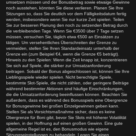
umsetzen müssen und der Bonusbetrag sowie etwaige Gewinne
noch ausstehen, könnten Sie diese verlieren. Planen Sie Ihre
Sitzungen so, dass Sie deutlich vor dem Fälligkeitsdatum fertig
werden, insbesondere wenn Sie nur kurze Zeit spielen. Teilen
Sie zur besseren Planung den noch zu setzenden Betrag durch
die verbleibenden Tage. Wenn Sie €3500 über 7 Tage setzen
müssen, versuchen Sie, täglich etwa €500 an Einsätzen zu
tätigen. Um versehentliches Überschreiten der Grenze zu
vermeiden, stellen Sie Ihren Standardeinsatz unterhalb der
Grenze ein (zum Beispiel €4, wenn die Grenze €5 beträgt).
Hinweis zu den Spielen: Wenn die Zeit knapp ist, konzentrieren
Sie sich auf Spiele, die stärker zur Umsatzanforderung
beitragen. Sobald der Bonus abgeschlossen ist, können Sie Ihre
Lieblingsspiele wieder spielen. Nicht berechtigte Spiele,
bestimmte Slot-Spiele, die nicht zählen, oder geringere Beiträge
während bestimmter Aktionen sind häufige Einschränkungen,
die die Umsatzanforderung beeinflussen können. Beachten Sie
außerdem, dass es während des Bonusspiels eine Obergrenze
für Bonusgewinne bei großen Einzelgewinnen geben kann.
Stellen Sie als Vorsichtsmaßnahme sicher, dass es keine
Obergrenze für Boni gibt, bevor Sie Slots mit höherer Volatilität
spielen, in der Hoffnung auf einen großen Gewinn. Eine gute
allgemeine Regel ist es, den Bonusmodus wie eigene
Sitzungseinstellungen zu behandeln. Legen Sie einen