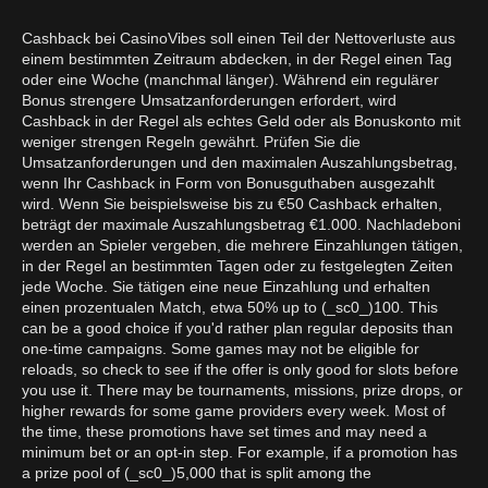
Cashback bei CasinoVibes soll einen Teil der Nettoverluste aus
einem bestimmten Zeitraum abdecken, in der Regel einen Tag
oder eine Woche (manchmal länger). Während ein regulärer
Bonus strengere Umsatzanforderungen erfordert, wird
Cashback in der Regel als echtes Geld oder als Bonuskonto mit
weniger strengen Regeln gewährt. Prüfen Sie die
Umsatzanforderungen und den maximalen Auszahlungsbetrag,
wenn Ihr Cashback in Form von Bonusguthaben ausgezahlt
wird. Wenn Sie beispielsweise bis zu €50 Cashback erhalten,
beträgt der maximale Auszahlungsbetrag €1.000. Nachladeboni
werden an Spieler vergeben, die mehrere Einzahlungen tätigen,
in der Regel an bestimmten Tagen oder zu festgelegten Zeiten
jede Woche. Sie tätigen eine neue Einzahlung und erhalten
einen prozentualen Match, etwa 50% up to (_sc0_)100. This
can be a good choice if you'd rather plan regular deposits than
one-time campaigns. Some games may not be eligible for
reloads, so check to see if the offer is only good for slots before
you use it. There may be tournaments, missions, prize drops, or
higher rewards for some game providers every week. Most of
the time, these promotions have set times and may need a
minimum bet or an opt-in step. For example, if a promotion has
a prize pool of (_sc0_)5,000 that is split among the