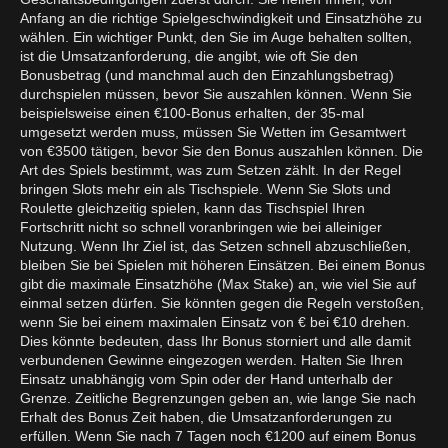
Anfang an die richtige Spielgeschwindigkeit und Einsatzhöhe zu
wählen. Ein wichtiger Punkt, den Sie im Auge behalten sollten,
ist die Umsatzanforderung, die angibt, wie oft Sie den
Bonusbetrag (und manchmal auch den Einzahlungsbetrag)
durchspielen müssen, bevor Sie auszahlen können. Wenn Sie
beispielsweise einen €100-Bonus erhalten, der 35-mal
umgesetzt werden muss, müssen Sie Wetten im Gesamtwert
von €3500 tätigen, bevor Sie den Bonus auszahlen können. Die
Art des Spiels bestimmt, was zum Setzen zählt. In der Regel
bringen Slots mehr ein als Tischspiele. Wenn Sie Slots und
Roulette gleichzeitig spielen, kann das Tischspiel Ihren
Fortschritt nicht so schnell voranbringen wie bei alleiniger
Nutzung. Wenn Ihr Ziel ist, das Setzen schnell abzuschließen,
bleiben Sie bei Spielen mit höheren Einsätzen. Bei einem Bonus
gibt die maximale Einsatzhöhe (Max Stake) an, wie viel Sie auf
einmal setzen dürfen. Sie könnten gegen die Regeln verstoßen,
wenn Sie bei einem maximalen Einsatz von € bei €10 drehen.
Dies könnte bedeuten, dass Ihr Bonus storniert und alle damit
verbundenen Gewinne eingezogen werden. Halten Sie Ihren
Einsatz unabhängig vom Spin oder der Hand unterhalb der
Grenze. Zeitliche Begrenzungen geben an, wie lange Sie nach
Erhalt des Bonus Zeit haben, die Umsatzanforderungen zu
erfüllen. Wenn Sie nach 7 Tagen noch €1200 auf einem Bonus