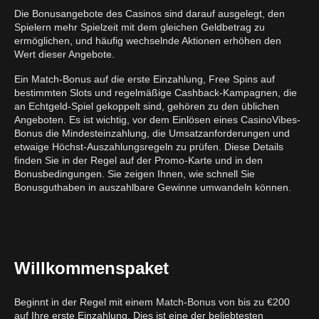
Die Bonusangebote des Casinos sind darauf ausgelegt, den
Spielern mehr Spielzeit mit dem gleichen Geldbetrag zu
ermöglichen, und häufig wechselnde Aktionen erhöhen den
Wert dieser Angebote.
Ein Match-Bonus auf die erste Einzahlung, Free Spins auf
bestimmten Slots und regelmäßige Cashback-Kampagnen, die
an Echtgeld-Spiel gekoppelt sind, gehören zu den üblichen
Angeboten. Es ist wichtig, vor dem Einlösen eines CasinoVibes-
Bonus die Mindesteinzahlung, die Umsatzanforderungen und
etwaige Höchst-Auszahlungsregeln zu prüfen. Diese Details
finden Sie in der Regel auf der Promo-Karte und in den
Bonusbedingungen. Sie zeigen Ihnen, wie schnell Sie
Bonusguthaben in auszahlbare Gewinne umwandeln können.
Willkommenspaket
Beginnt in der Regel mit einem Match-Bonus von bis zu €200
auf Ihre erste Einzahlung. Dies ist eine der beliebtesten