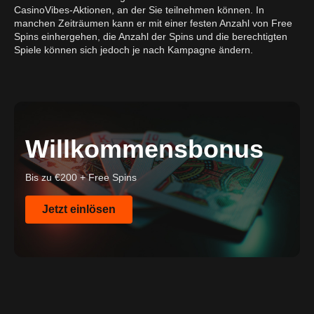
CasinoVibes-Aktionen, an der Sie teilnehmen können. In
manchen Zeiträumen kann er mit einer festen Anzahl von Free
Spins einhergehen, die Anzahl der Spins und die berechtigten
Spiele können sich jedoch je nach Kampagne ändern.
Willkommensbonus
Bis zu €200 + Free Spins
Jetzt einlösen