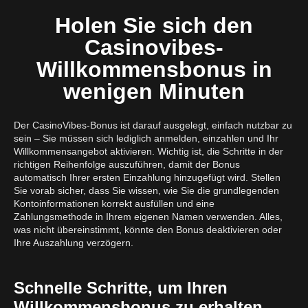
Holen Sie sich den
Casinovibes-
Willkommensbonus in
wenigen Minuten
Der CasinoVibes-Bonus ist darauf ausgelegt, einfach nutzbar zu
sein – Sie müssen sich lediglich anmelden, einzahlen und Ihr
Willkommensangebot aktivieren. Wichtig ist, die Schritte in der
richtigen Reihenfolge auszuführen, damit der Bonus
automatisch Ihrer ersten Einzahlung hinzugefügt wird. Stellen
Sie vorab sicher, dass Sie wissen, wie Sie die grundlegenden
Kontoinformationen korrekt ausfüllen und eine
Zahlungsmethode in Ihrem eigenen Namen verwenden. Alles,
was nicht übereinstimmt, könnte den Bonus deaktivieren oder
Ihre Auszahlung verzögern.
Schnelle Schritte, um Ihren
Willkommensbonus zu erhalten