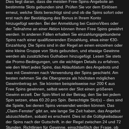
Dies liegt daran, dass die meisten Free-Spins-Angebote an
bestimmte Slots gebunden sind. Prüfen Sie vor dem Einlösen
erneut, welche Slots berechtigt sind und ob die Spins sofort oder
erst nach der Bestätigung des Bonus in Ihrem Konto
hinzugefügt werden. Bei der Anmeldung bei CasinoVibes oder
der Teilnahme an einer Aktion können Ihnen Free Spins gewährt
werden. In anderen Fällen erhalten Sie einzahlungsgebundene
Spins nach einer qualifizierenden Einzahlung, etwa einer €30-
Einzahlung. Die Spins sind in der Regel an einen einzelnen oder
eine kleine Gruppe von Slots gebunden, und etwaige Gewinne
werden als zusätzliches Guthaben hinzugefügt. Lesen Sie stets
die Promo-Bedingungen, um die wichtigen Details zu erfahren,
wie den Wert jedes Spins, das Ablaufdatum des Angebots und
was mit Gewinnen nach Verwendung der Spins geschieht. Am
besten nehmen Sie die Obergrenze als höchsten möglichen
Gewinnbetrag an. Sie könnten beispielsweise nur 200 € aus
Free Spins gewinnen, selbst wenn der Slot einen größeren
Gewinn erzielt. Der Spin-Wert ist der Betrag, den Sie bei jedem
Spin setzen, etwa €0.20 pro Spin. Berechtigte Slot(s) – dies sind
die Spiele, bei denen Spins verwendet werden können. Das
„Claim-Fenster“ gibt an, wie lange Sie Zeit haben, das Angebot
abzuschließen, sobald es erscheint. Dies ist die Gültigkeitsdauer
der Spins nach der Gutschrift, in der Regel zwischen 24 und 72
Stunden. Richtlinien für Gewinne, einschließlich der Frage, ob