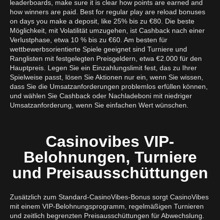
leaderboards, make sure it is clear how points are earned and
how winners are paid. Best for regular play are reload bonuses
on days you make a deposit, like 25% bis zu €80. Die beste
Möglichkeit, mit Volatilität umzugehen, ist Cashback nach einer
Verlustphase, etwa 10 % bis zu €60. Am besten für
wettbewerbsorientierte Spiele geeignet sind Turniere und
Ranglisten mit festgelegten Preisgeldern, etwa €2.000 für den
Hauptpreis. Legen Sie ein Einzahlungslimit fest, das zu Ihrer
Spielweise passt, lösen Sie Aktionen nur ein, wenn Sie wissen,
dass Sie die Umsatzanforderungen problemlos erfüllen können,
und wählen Sie Cashback oder Nachladeboni mit niedriger
Umsatzanforderung, wenn Sie einfachen Wert wünschen.
Casinovibes VIP-
Belohnungen, Turniere
und Preisausschüttungen
Zusätzlich zum Standard-CasinoVibes-Bonus sorgt CasinoVibes
mit einem VIP-Belohnungsprogramm, regelmäßigen Turnieren
und zeitlich begrenzten Preisausschüttungen für Abwechslung.