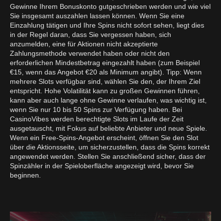
Gewinne Ihrem Bonuskonto gutgeschrieben werden und wie viel
Sie insgesamt auszahlen lassen können. Wenn Sie eine
Einzahlung tätigen und Ihre Spins nicht sofort sehen, liegt dies
in der Regel daran, dass Sie vergessen haben, sich
anzumelden, eine für Aktionen nicht akzeptierte
Zahlungsmethode verwendet haben oder nicht den
erforderlichen Mindestbetrag eingezahlt haben (zum Beispiel
€15, wenn das Angebot €20 als Minimum angibt). Tipp: Wenn
mehrere Slots verfügbar sind, wählen Sie den, der Ihrem Ziel
entspricht. Hohe Volatilität kann zu großen Gewinnen führen,
kann aber auch lange ohne Gewinne verlaufen, was wichtig ist,
wenn Sie nur 10 bis 50 Spins zur Verfügung haben. Bei
CasinoVibes werden berechtigte Slots im Laufe der Zeit
ausgetauscht, mit Fokus auf beliebte Anbieter und neue Spiele.
Wenn ein Free-Spins-Angebot erscheint, öffnen Sie den Slot
über die Aktionsseite, um sicherzustellen, dass die Spins korrekt
angewendet werden. Stellen Sie anschließend sicher, dass der
Spinzähler in der Spieloberfläche angezeigt wird, bevor Sie
beginnen.