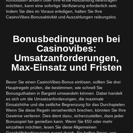
Kontodaten ändern oder Ihre erste Auszahlung beantragen
möchten, kann eine sofortige Verifizierung erforderlich sein.
Indem Sie dies im Voraus erledigen, halten Sie Ihre
CasinoVibes-Bonusaktivität und Auszahlungen reibungslos.
Bonusbedingungen bei
Casinovibes:
Umsatzanforderungen,
Max-Einsatz und Fristen
Bevor Sie einen CasinoVibes-Bonus einlösen, sollten Sie drei
Hauptregeln prüfen, die bestimmen, wie schnell Sie
Bonusguthaben in Bargeld umwandeln können. Dabei handelt
es sich um die Umsatzanforderungen, die maximale
Einsatzhöhe und die zeitliche Begrenzung für das Durchspielen.
Wenn Sie diese Regeln versehentlich brechen, könnten Sie Ihre
Gewinne verlieren. Dies dient dazu, sicherzustellen, dass jeder
Bonusspiel fair genießen kann. Wenn Sie €50 oder mehr
einzahlen möchten, lesen Sie diese Allgemeinen
Geschäftsbedingungen zuerst durch. Sie helfen Ihnen, von