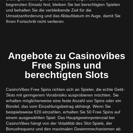
begrenzten Einsatz fest, bleiben Sie bei berechtigten Spielen
und behalten Sie die verbleibende Zeit für die
Umsatzanforderung und das Ablaufdatum im Auge, damit Sie
Ihren Fortschritt nicht verlieren.
Angebote zu Casinovibes
Free Spins und
berechtigten Slots
CasinoVibes Free Spins richten sich an Spieler, die echte Geld-
Slots mit geringerem Vorabrisiko ausprobieren möchten. Sie
erhalten möglicherweise eine feste Anzahl von Spins oder ein
Bündel, das vom Einzahlungsbetrag abhängt. Wenn Sie
beispielsweise €20 einzahlen, erhalten Sie 50 Free Spins auf
einem ausgewählten Spiel. Das Hauptgewinnpotenzial bei
CasinoVibes hängt von der Volatilität des Slot-Spiels, der
Bonusfrequenz und den maximalen Gewinnmechanismen ab.