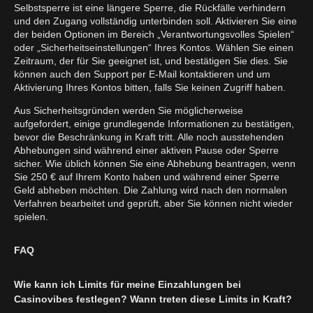
Selbstsperre ist eine längere Sperre, die Rückfälle verhindern
und den Zugang vollständig unterbinden soll. Aktivieren Sie eine
der beiden Optionen im Bereich „Verantwortungsvolles Spielen“
oder „Sicherheitseinstellungen“ Ihres Kontos. Wählen Sie einen
Zeitraum, der für Sie geeignet ist, und bestätigen Sie dies. Sie
können auch den Support per E-Mail kontaktieren und um
Aktivierung Ihres Kontos bitten, falls Sie keinen Zugriff haben.
Aus Sicherheitsgründen werden Sie möglicherweise
aufgefordert, einige grundlegende Informationen zu bestätigen,
bevor die Beschränkung in Kraft tritt. Alle noch ausstehenden
Abhebungen sind während einer aktiven Pause oder Sperre
sicher. Wie üblich können Sie eine Abhebung beantragen, wenn
Sie 250 € auf Ihrem Konto haben und während einer Sperre
Geld abheben möchten. Die Zahlung wird nach den normalen
Verfahren bearbeitet und geprüft, aber Sie können nicht wieder
spielen.
FAQ
Wie kann ich Limits für meine Einzahlungen bei
Casinovibes festlegen? Wann treten diese Limits in Kraft?