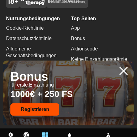
Nutzungsbedingungen
Top-Seiten
Cookie-Richtlinie
App
Datenschutzrichtlinie
Bonus
Allgemeine
Aktionscode
Geschäftsbedingungen
Keine Einzahlungsprämie
Verantwortungsvolles
Bonus
Spielen
für erste Einzahlung
Kontakte
1000€ + 250 FS
+35623889922
info@casinovibes-ca.com
Registrieren
© 2026 All Rights
Reserved.