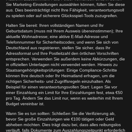
Sie Marketing-Einstellungen auswählen können, füllen Sie diese
aus. Dies beeinträchtigt nicht Ihre Fähigkeit, verantwortungsvoll
zu spielen oder auf sicherere Glücksspiel-Tools zuzugreifen.
Halten Sie bereit: Ihren vollständigen Namen und Ihr
Geburtsdatum (muss mit Ihrem Ausweis übereinstimmen); Ihre
aktuelle Wohnadresse; eine aktive E-Mail-Adresse und
Telefonnummer für Sicherheitscodes; und wenn Sie sich von
Deutschland aus registrieren, stellen Sie sicher, dass Ihr
Adressformat und Ihre Postleitzahl den örtlichen Vorschriften
entsprechen. Verwenden Sie außerdem keine Abkürzungen, die
in offiziellen Unterlagen nicht verwendet werden. Hinweis zu
Staatsangehörigkeitsprüfungen: Einige Compliance-Schritte
können Ihre deutsch oder Ihr Heimatland erfragen, um die
richtigen Sicherheits- und Zugriffsregeln einzuhalten. Als
Beispiel für einen verantwortungsvollen Start: Legen Sie vor
einer Einzahlung ein Limit für Ihre Einzahlungen fest, etwa €50
pro Tag. Ändern Sie das Limit nur, wenn es weiterhin mit Ihrem
Budget vereinbar ist.
Wann Sie es tun sollten: Schließen Sie die Verifizierung ab,
bevor Sie große Einzahlungen wie €100 tätigen oder Geld
abheben möchten. Dies trägt dazu bei, dass alles reibungslos
verläuft, falls Dokumente zum Auszahlungszeitpunkt erforderlich