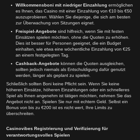
Willkommensboni mit niedriger Einzahlung
ermöglichen
es Ihnen, das Casino mit einer Einzahlung von €10 bis €50
auszuprobieren. Wählen Sie diejenige, die sich am besten
zur Überwachung von Sitzungen eignet.
Freispiel-Angebote
sind hilfreich, wenn Sie mit festen
Einsätzen spielen möchten, ohne die Quoten zu erhöhen.
Dies ist besser für Personen geeignet, die ein Budget
einhalten, wie etwa eine wöchentliche Einzahlung von €25
an einem festgelegten Tag.
Cashback-Angebote
können die Quoten ausgleichen,
sollten jedoch niemals als Entschuldigung dafür genutzt
werden, länger als geplant zu spielen.
Schließlich sollten Boni keine Pflicht sein. Wenn Sie keine
höheren Einsätze, höheren Einzahlungen oder ein schnelleres
Spiel als Ihnen angenehm ist tätigen möchten, nehmen Sie das
Angebot nicht an. Spielen Sie nur mit echtem Geld. Selbst ein
Bonus von bis zu €200 ist es nicht wert, Ihre Limits zu
überschreiten.
Casinovibes Registrierung und Verifizierung für
verantwortungsvolles Spielen