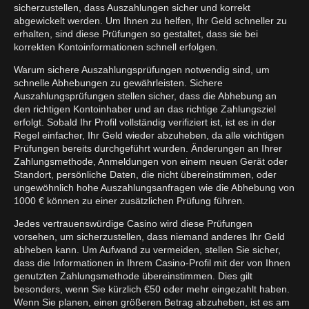
sicherzustellen, dass Auszahlungen sicher und korrekt
abgewickelt werden. Um Ihnen zu helfen, Ihr Geld schneller zu
erhalten, sind diese Prüfungen so gestaltet, dass sie bei
korrekten Kontoinformationen schnell erfolgen.
Warum sichere Auszahlungsprüfungen notwendig sind, um
schnelle Abhebungen zu gewährleisten. Sichere
Auszahlungsprüfungen stellen sicher, dass die Abhebung an
den richtigen Kontoinhaber und an das richtige Zahlungsziel
erfolgt. Sobald Ihr Profil vollständig verifiziert ist, ist es in der
Regel einfacher, Ihr Geld wieder abzuheben, da alle wichtigen
Prüfungen bereits durchgeführt wurden. Änderungen an Ihrer
Zahlungsmethode, Anmeldungen von einem neuen Gerät oder
Standort, persönliche Daten, die nicht übereinstimmen, oder
ungewöhnlich hohe Auszahlungsanfragen wie die Abhebung von
1000 € können zu einer zusätzlichen Prüfung führen.
Jedes vertrauenswürdige Casino wird diese Prüfungen
vorsehen, um sicherzustellen, dass niemand anderes Ihr Geld
abheben kann. Um Aufwand zu vermeiden, stellen Sie sicher,
dass die Informationen in Ihrem Casino-Profil mit der von Ihnen
genutzten Zahlungsmethode übereinstimmen. Dies gilt
besonders, wenn Sie kürzlich €50 oder mehr eingezahlt haben.
Wenn Sie planen, einen größeren Betrag abzuheben, ist es am