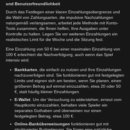
und Benutzerfreundlichkeit
Durch das Festlegen einer klaren Einzahlungsobergrenze und
die Wahl von Zahlungsarten, die impulsive Nachzahlungen
naturgemäß verlangsamen, arbeitet jede Methode mit Konto-
Tools zusammen, die Ihnen helfen, Ihre Ausgaben unter
Kontrolle zu halten. Legen Sie vor weiteren Einzahlungen ein
realistisches Limit für die Woche und die Sitzung fest.
Eine Einzahlung von 50 € bei einer maximalen Einzahlung von
100 € erleichtert die Nachverfolgung, auch wenn das Spiel
intensiv wird.
Bankkarten
, die einfach zu nutzen und Ihre Einzahlungen
nachzuverfolgen sind. Sie funktionieren gut mit festgelegten
Limits und eignen sich am besten, wenn Sie planen, einen
größeren Betrag auf einmal einzuzahlen, etwa 20 oder 50
€, statt häufig kleiner Einzahlungen.
E-Wallet
. Um der Versuchung zu widerstehen, erneut vom
Hauptkonto einzuzahlen, behalten viele Spieler ein
separates Guthaben und überweisen nur einen
festgelegten Betrag, etwa 100 €.
Online-Banküberweisungen
funktionieren gut mit
strukturierter Budgetierung. Sie fügen eine natürliche