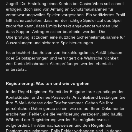
Zugriff: Die Erstellung eines Kontos bei CasinoVibes soll schnell
erfolgen, doch sind von Anfang an Schutzmaßnahmen für
verantwortungsvolles Spielen vorgesehen. Ein verifiziertes Profil
hilft sicherzustellen, dass nur der richtige Spieler auf das Spiel
zugreifen kann, dass Limits korrekt angewendet werden und
dass Support-Anfragen sicher bearbeitet werden. Die
Überprüfung ist zudem eine nützliche Sicherheitsmaßnahme für
Auszahlungen und sicherere Spielsteuerungen.
Es erleichtert das Setzen von Einzahlungslimits, Abkühlphasen
oder Selbstsperrungen und verringert die Wahrscheinlichkeit
von Konto-Missbrauch. Altersprüfungen werden ebenfalls
unterstützt.
Registrierung: Was tun und wie vorgehen
In der Regel beginnen Sie mit der Eingabe Ihrer grundlegenden
Kontaktdaten und eines Passworts. Anschließend bestätigen Sie
Ihre E-Mail-Adresse oder Telefonnummer. Geben Sie Ihre
persönlichen Daten genau so ein, wie sie auf Ihren Dokumenten
erscheinen; Fehler, die die Verifizierung verzögern, sind häufig.
Während der Registrierung werden Sie möglicherweise
aufgefordert, Ihr Alter nachzuweisen und den Regeln der
Plattform zuzustimmen. Falls Felder vorhanden sind, in denen