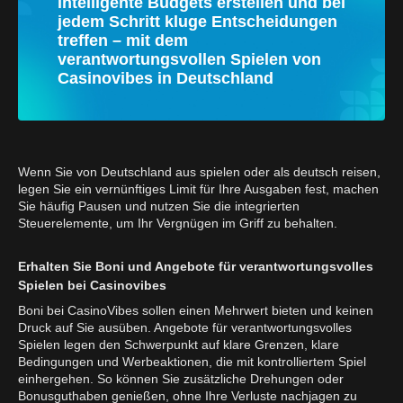
intelligente Budgets erstellen und bei
jedem Schritt kluge Entscheidungen
treffen – mit dem
verantwortungsvollen Spielen von
Casinovibes in Deutschland
Wenn Sie von Deutschland aus spielen oder als deutsch reisen,
legen Sie ein vernünftiges Limit für Ihre Ausgaben fest, machen
Sie häufig Pausen und nutzen Sie die integrierten
Steuerelemente, um Ihr Vergnügen im Griff zu behalten.
Erhalten Sie Boni und Angebote für verantwortungsvolles
Spielen bei Casinovibes
Boni bei CasinoVibes sollen einen Mehrwert bieten und keinen
Druck auf Sie ausüben. Angebote für verantwortungsvolles
Spielen legen den Schwerpunkt auf klare Grenzen, klare
Bedingungen und Werbeaktionen, die mit kontrolliertem Spiel
einhergehen. So können Sie zusätzliche Drehungen oder
Bonusguthaben genießen, ohne Ihre Verluste nachjagen zu