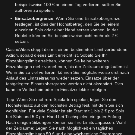
beispielsweise 100 € an einem Tag verlieren, sollten Sie
aufhören zu spielen.
Einsatzobergrenze
: Wenn Sie eine Einsatzobergrenze
festlegen, ist dies der Höchstbetrag, den Sie bei einem
einzelnen Spin oder einer Hand setzen können. In der
Roulette können Sie beispielsweise nicht mehr als 2 €
setzen.
CasinoVibes stoppt die mit einem bestimmten Limit verbundene
Aktion, sobald dieses Limit erreicht ist. Sobald Sie Ihr
Einzahlungslimit erreichen, können Sie keine weiteren
Einzahlungen mehr vornehmen, bis der Zeitraum abgelaufen ist.
Wenn Sie zu viel verlieren, können Sie möglicherweise erst nach
Ablauf des Limitzeitraums wieder setzen. Einsätze über der
festgelegten Einsatzobergrenze werden nicht akzeptiert. Dies
kann im Wettschein oder im Einsatzselektor erfolgen.
Tipp: Wenn Sie mehrere Spielarten spielen, legen Sie den
Höchsteinsatz auf den höchsten Betrag fest, mit dem Sie sich
wohlfühlen. Für viele Spieler ist ein Start mit 1 bis 2 € pro Spin
bei Slots und 5 € pro Hand bei Tischspielen ein guter Anfang.
Nach einigen Sitzungen können sie ihre Limits anpassen. Wahl
der Zeiträume: Legen Sie nach Möglichkeit ein tägliches
Einzahlungslimit von 50 € und eine wöchentliche Obergrenze