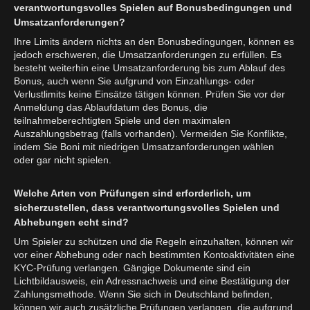
verantwortungsvolles Spielen auf Bonusbedingungen und
Umsatzanforderungen?
Ihre Limits ändern nichts an den Bonusbedingungen, können es
jedoch erschweren, die Umsatzanforderungen zu erfüllen. Es
besteht weiterhin eine Umsatzanforderung bis zum Ablauf des
Bonus, auch wenn Sie aufgrund von Einzahlungs- oder
Verlustlimits keine Einsätze tätigen können. Prüfen Sie vor der
Anmeldung das Ablaufdatum des Bonus, die
teilnahmeberechtigten Spiele und den maximalen
Auszahlungsbetrag (falls vorhanden). Vermeiden Sie Konflikte,
indem Sie Boni mit niedrigen Umsatzanforderungen wählen
oder gar nicht spielen.
Welche Arten von Prüfungen sind erforderlich, um
sicherzustellen, dass verantwortungsvolles Spielen und
Abhebungen echt sind?
Um Spieler zu schützen und die Regeln einzuhalten, können wir
vor einer Abhebung oder nach bestimmten Kontoaktivitäten eine
KYC-Prüfung verlangen. Gängige Dokumente sind ein
Lichtbildausweis, ein Adressnachweis und eine Bestätigung der
Zahlungsmethode. Wenn Sie sich in Deutschland befinden,
können wir auch zusätzliche Prüfungen verlangen, die aufgrund