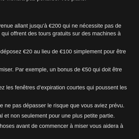
venue allant jusqu’à €200 qui ne nécessite pas de
qui offrent des tours gratuits sur des machines à
 déposez €20 au lieu de €100 simplement pour être
 miser. Par exemple, un bonus de €50 qui doit être
 les fenêtres d’expiration courtes qui poussent les
de ne pas dépasser le risque que vous aviez prévu.
l et non seulement pour une plus petite partie.
les choses avant de commencer à miser vous aidera à