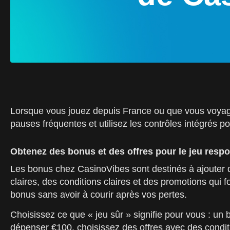
Lorsque vous jouez depuis France ou que vous voyage
pauses fréquentes et utilisez les contrôles intégrés p
Obtenez des bonus et des offres pour le jeu resp
Les bonus chez CasinoVibes sont destinés à ajouter de
claires, des conditions claires et des promotions qui 
bonus sans avoir à courir après vos pertes.
Choisissez ce que « jeu sûr » signifie pour vous : un b
dépenser €100, choisissez des offres avec des conditi