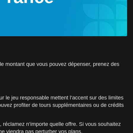
r le montant que vous pouvez dépenser, prenez des
r le jeu responsable mettent l’accent sur des limites
ouvez profiter de tours supplémentaires ou de crédits
e, réclamez n’importe quelle offre. Si vous souhaitez
ne viendra pas perturber vos plans.