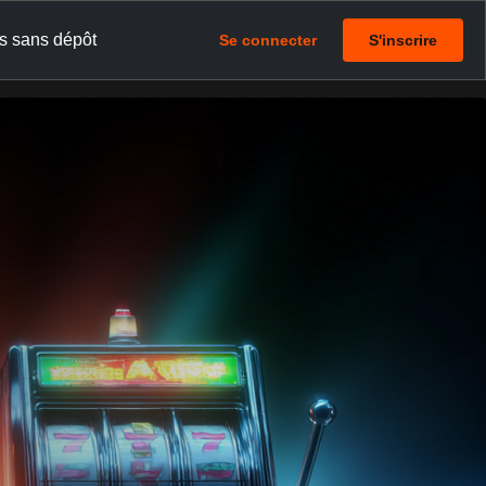
s sans dépôt
Se connecter
S'inscrire