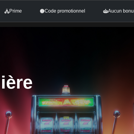
Prime
Code promotionnel
Aucun bonu
ière