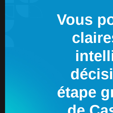
Vous po
clair
intel
décis
étape g
de Ca