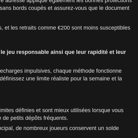
tre adresse applique également les bonnes protections
es sans bords coupés et assurez-vous que le document
és, et les retraits comme €200 sont moins susceptibles
 jeu responsable ainsi que leur rapidité et leur
es recharges impulsives, chaque méthode fonctionne
éfinissez une limite réaliste pour la semaine et la
limites définies et sont mieux utilisées lorsque vous
de petits dépôts fréquents.
incipal, de nombreux joueurs conservent un solde