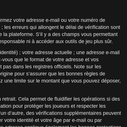
irmez votre adresse e-mail ou votre numéro de
s erreurs qui allongent le délai de vérification sont
de la plateforme. S’il y a des champs vous permettant
esponsable ni à accéder aux outils de jeu plus sûr.
entité) ; votre adresse actuelle ; une adresse e-mail
z-vous que le format de votre adresse et vos
 pas dans les registres officiels. Note sur les
origine pour s’assurer que les bonnes règles de
ez une limite sur le montant que vous pouvez déposer,
etrait. Cela permet de fluidifier les opérations si des
ation pour protéger les joueurs et respecter les
’un d’autre, des vérifications supplémentaires peuvent
 votre identité et votre âge par e-mail ou par