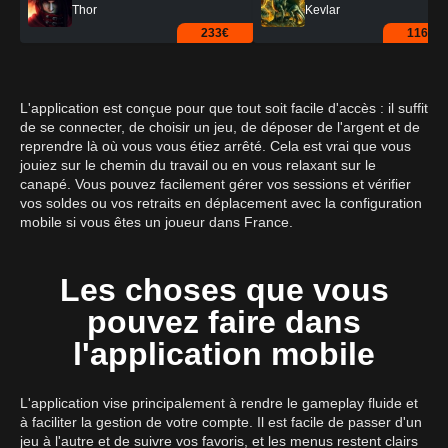
Thor
Kevlar
233€
116€
L'application est conçue pour que tout soit facile d'accès : il suffit
de se connecter, de choisir un jeu, de déposer de l'argent et de
reprendre là où vous vous étiez arrêté. Cela est vrai que vous
jouiez sur le chemin du travail ou en vous relaxant sur le
canapé. Vous pouvez facilement gérer vos sessions et vérifier
vos soldes ou vos retraits en déplacement avec la configuration
mobile si vous êtes un joueur dans France.
Les choses que vous
pouvez faire dans
l'application mobile
L'application vise principalement à rendre le gameplay fluide et
à faciliter la gestion de votre compte. Il est facile de passer d'un
jeu à l'autre et de suivre vos favoris, et les menus restent clairs