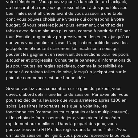
votre téléphone. Vous pouvez jouer à la roulette, au blackjack,
au baccarat et à des jeux qui ressemblent à des jeux télévisés.
Les limites sont affichées avant de vous asseoir à une table,
donc vous pouvez choisir une vitesse qui correspond à votre
budget. Si vous préférez jouer plus lentement, cherchez des
tables avec des minimums plus bas, comme à partir de €10 par
tour. Ensuite, augmentez progressivement les enjeux jusqu'à ce
que vous vous sentiez à l'aise. L'application facilite le suivi des
jackpots en étiquetant clairement les machines à sous qui
peuvent les gagner et en réservant des sections pour les pools
à toucher et progressifs. Consulter le panneau d'informations du
jeu pour toutes les règles spéciales, comme la possibilité de
gagner à certaines tailles de mise, lorsqu'un jackpot est sur le
point de commencer est une bonne idée.
Si vous voulez vous concentrer sur le gain du jackpot, vous
devez d'abord définir une limite de session. Par exemple, vous
pourriez décider à l'avance que vous arrêterez après €100 en
spins. Les filtres importants, tels que la volatilité, les
fonctionnalités (comme les tours gratuits et les multiplicateurs),
et les choix de fournisseurs de jeux, vous aident à accéder
rapidement aux meilleurs. Dans la plupart des jeux, vous
pouvez trouver le RTP et les règles dans le menu "Info". Avec
un flux de session intelligent, vous pouvez reprendre là où vous