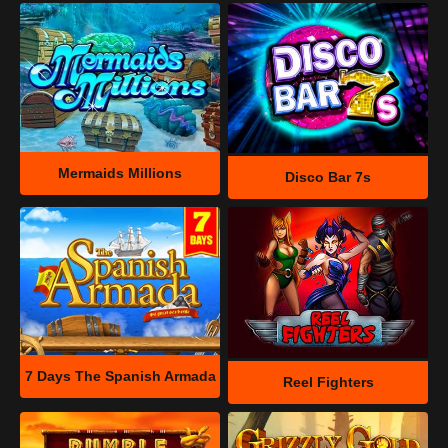
À quelle vitesse l'application effectue les paiements
Les limites importantes que vous devez connaître
Jackpots mobiles, machines à sous et casino en direct
Offres en cours, tours gratuits et bonus de
rechargement dans l'application
Mermaids Millions
Comment savoir si l'application est légitime
Disco Bar 7s
Le service client dans l'application Casinovibes : chat en
direct, e-mail et temps de réponse
7 Days The Spanish Armada
Reel Fighters