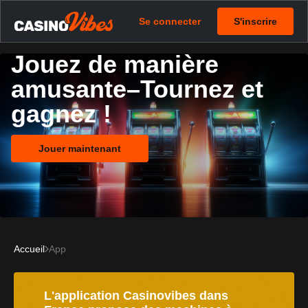
Se connecter
S'inscrire
Jouez de manière
amusante–Tournez et
gagnez !
Jouer maintenant
Accueil
App
L'application Casinovibes dans