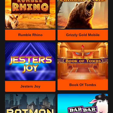
Rumble Rhino
Grizzly Gold Mobile
Book Of Tombs
Jesters Joy