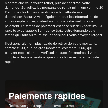
montant que vous voulez retirer, puis de confirmer votre
demande. Surveillez les montants de retrait minimum comme 20
€ et toutes les limites spécifiques à la méthode avant
d'encaisser. Assurez-vous également que les informations de
votre compte correspondent au nom de votre méthode de
paiement. Le temps de paiement est basé sur deux facteurs : la
rapidité avec laquelle l'entreprise traite votre demande et le
temps qu'il faut au fournisseur choisi pour vous envoyer l'argent.
Il est généralement plus rapide de retirer de petits montants,
comme €100, que de gros montants, comme €2,000, qui
peuvent nécessiter des vérifications supplémentaires si votre
compte a déjà été vérifié et que vous choisissez une méthode
rapide.
Paiements rapides
Retirez vos gains rapidement avec nos méthodes