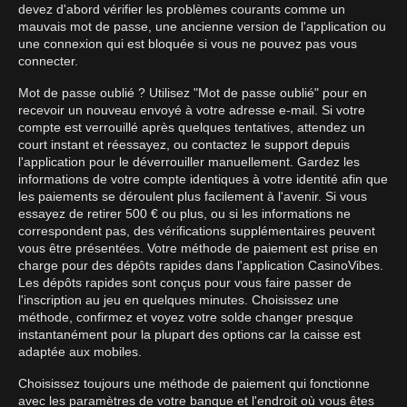
devez d'abord vérifier les problèmes courants comme un
mauvais mot de passe, une ancienne version de l'application ou
une connexion qui est bloquée si vous ne pouvez pas vous
connecter.
Mot de passe oublié ? Utilisez "Mot de passe oublié" pour en
recevoir un nouveau envoyé à votre adresse e-mail. Si votre
compte est verrouillé après quelques tentatives, attendez un
court instant et réessayez, ou contactez le support depuis
l'application pour le déverrouiller manuellement. Gardez les
informations de votre compte identiques à votre identité afin que
les paiements se déroulent plus facilement à l'avenir. Si vous
essayez de retirer 500 € ou plus, ou si les informations ne
correspondent pas, des vérifications supplémentaires peuvent
vous être présentées. Votre méthode de paiement est prise en
charge pour des dépôts rapides dans l'application CasinoVibes.
Les dépôts rapides sont conçus pour vous faire passer de
l'inscription au jeu en quelques minutes. Choisissez une
méthode, confirmez et voyez votre solde changer presque
instantanément pour la plupart des options car la caisse est
adaptée aux mobiles.
Choisissez toujours une méthode de paiement qui fonctionne
avec les paramètres de votre banque et l'endroit où vous êtes