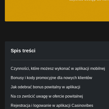
Spis treści
Czynności, które możesz wykonać w aplikacji mobilnej
Bonusy i kody promocyjne dla nowych klientów
Jak odebrać bonus powitalny w aplikacji
Na co zwrócić uwagę w ofercie powitalnej
Rejestracja i logowanie w aplikacji Casinovibes