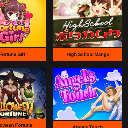
Fortune Girl
High School Manga
loween Fortune
Angels Touch