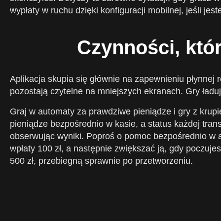
wypłaty w ruchu dzięki konfiguracji mobilnej, jeśli je
Czynności, któ
Aplikacja skupia się głównie na zapewnieniu płynnej 
pozostają czytelne na mniejszych ekranach. Gry ładuj
Graj w automaty za prawdziwe pieniądze i gry z krup
pieniądze bezpośrednio w kasie, a status każdej tra
obserwując wyniki. Poproś o pomoc bezpośrednio w ap
wpłaty 100 zł, a następnie zwiększać ją, gdy poczuje
500 zł, przebiegną sprawnie po przetworzeniu.