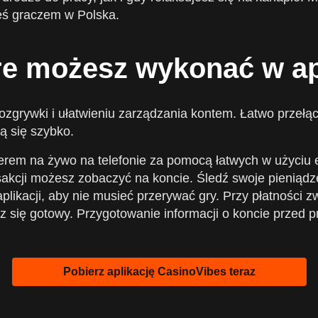
steś graczem w Polska.
re możesz wykonać w apl
rozgrywki i ułatwieniu zarządzania kontem. Łatwo przełąc
ą się szybko.
ierem na żywo na telefonie za pomocą łatwych w użyciu
nsakcji możesz zobaczyć na koncie. Śledź swoje pieniądz
likacji, aby nie musieć przerywać gry. Przy płatności 
sz się gotowy. Przygotowanie informacji o koncie przed 
Pobierz aplikację CasinoVibes teraz