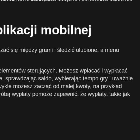
ikacji mobilnej
zać się między grami i śledzić ulubione, a menu
 elementów sterujących. Możesz wpłacać i wypłacać
e, sprawdzając saldo, wybierając tempo gry i uważnie
zwykle możesz zacząć od małej kwoty, na przykład
próbą wypłaty pomoże zapewnić, że wypłaty, takie jak