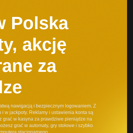
w Polska
y, akcję
rane za
dze
, łatwą nawigacją i bezpiecznym logowaniem. Z
 i w jackpoty. Reklamy i ustawienia konta są
esz grać w kasyna za prawdziwe pieniądze na
możesz grać w automaty, gry stołowe i szybko
omputera stacjonarnego.