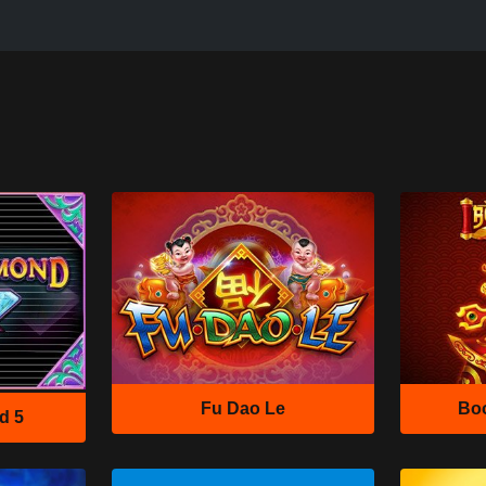
 w aplikacji
-mail i czasy odpowiedzi
Fu Dao Le
Boo
d 5