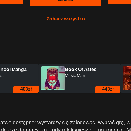
Zobacz wszystko
l
High School Manga
Cupid Dust
30zł
403zł
 łatwo dostępne: wystarczy się zalogować, wybrać grę, 
 drodze do pracy, jak i gdy relaksujesz się na kanapie.