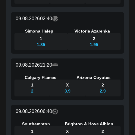
09.08.2026
02:40
Simona Halep
Victoria Azarenka
1
2
1.85
1.95
09.08.2026
21:20
Calgary Flames
Arizona Coyotes
1
X
2
2
3.9
2.9
09.08.2026
06:40
Southampton
Brighton & Hove Albion
1
X
2