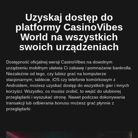
Uzyskaj dostęp do
platformy CasinoVibes
World na wszystkich
swoich urządzeniach
Dostępność oficjalnej wersji CasinoVibes na dowolnym
urządzeniu mobilnym ułatwia Ci zabawę i pomnażanie bankrolla.
Niezależnie od tego, czy lubisz grać na komputerze
stacjonarnym, tablecie, iOS czy telefonie komórkowym z
Androidem, możesz uzyskać dostęp do wszystkich gier i innych
korzyści. Wszystko, co musisz zrobić, to wejść do ulubionej
przeglądarki i wyszukać stronę. Nawet podczas dokonywania
transakcji lub odbierania bonusu możesz grać płynnie z
przeglądarki.