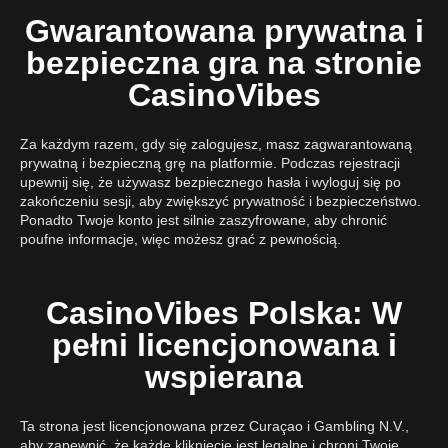
Gwarantowana prywatna i
bezpieczna gra na stronie
CasinoVibes
Za każdym razem, gdy się zalogujesz, masz zagwarantowaną
prywatną i bezpieczną grę na platformie. Podczas rejestracji
upewnij się, że używasz bezpiecznego hasła i wyloguj się po
zakończeniu sesji, aby zwiększyć prywatność i bezpieczeństwo.
Ponadto Twoje konto jest silnie zaszyfrowane, aby chronić
poufne informacje, więc możesz grać z pewnością.
CasinoVibes Polska: W
pełni licencjonowana i
wspierana
Ta strona jest licencjonowana przez Curaçao i Gambling N.V.,
aby zapewnić, że każde kliknięcie jest legalne i chroni Twoje