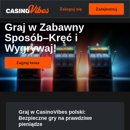
Zaloguj się
Zarejestruj
Graj w Zabawny
Sposób–Kręć i
Wygrywaj!
Zagraj teraz
Graj w CasinoVibes polski:
Bezpieczne gry na prawdziwe
pieniądze