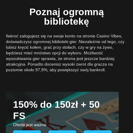
Poznaj ogromną
bibliotekę
Ilekroć zalogujesz się na swoje konto na stronie Casino Vibes,
doświadczysz ogromnej biblioteki gier. Niezależnie od tego, czy
lubisz kręcić kołem, grać przy stołach, czy w gry na żywo,
będziesz mieć mnóstwo opcji do wyboru. Możliwość
wyszukiwania gier sprawia, że strona jest jeszcze bardziej
atrakcyjna. Ponadto docenisz wysoki zwrot dla gracza na
poziomie około 97,9%, aby powiększyć swój bankroll.
150% do 150zł + 50
FS
Oferta jest ważna: