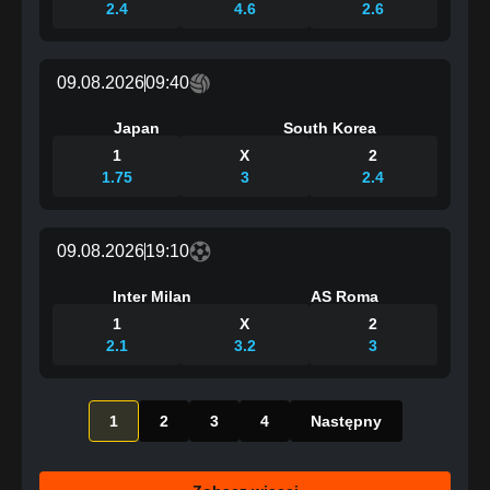
2.4
4.6
2.6
09.08.2026
09:40
Japan
South Korea
1
X
2
1.75
3
2.4
09.08.2026
19:10
Inter Milan
AS Roma
1
X
2
2.1
3.2
3
1
2
3
4
Następny