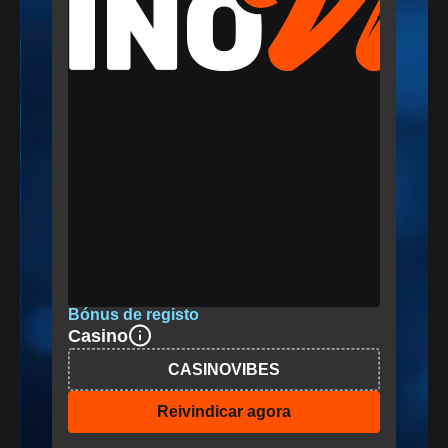
Bónus de registo
Casino
CASINOVIBES
Reivindicar agora