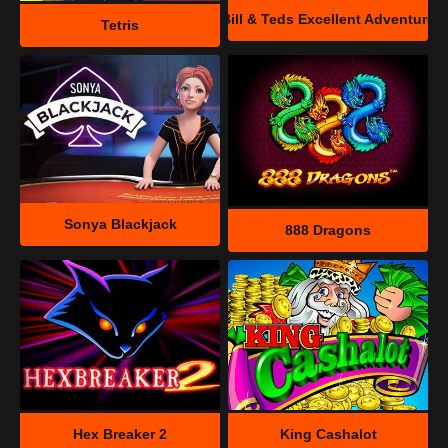
Base para apostar
Bill & Teds Excellent Adventure
Tetris
Máximo que pode apostar
Falta de tempo
Regras para levantar dinheiro enquanto um bónus está
ativo
Escolha quais slots ou mesas ao vivo são elegíveis
Métodos de entrada Casinovibes: cartões, carteiras
eletrónicas, criptomoeda e mínimos
Sonya Blackjack
888 Dragons
Tempo estimado de pagamento
Requisitos KYC geralmente incluem
Código promocional Casinovibes
Como utilizar um código de cupão Casinovibes
Hex Breaker 2
King Cashalot