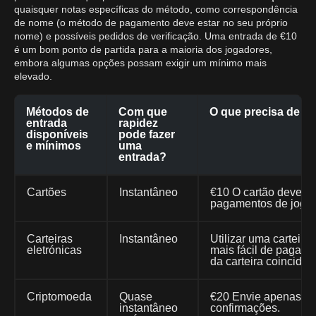
quaisquer notas específicas do método, como correspondência
de nome (o método de pagamento deve estar no seu próprio
nome) e possíveis pedidos de verificação. Uma entrada de €10
é um bom ponto de partida para a maioria dos jogadores,
embora algumas opções possam exigir um mínimo mais
elevado.
Métodos de
Com que
O que precisa de s
entrada
rapidez
disponíveis
pode fazer
e mínimos
uma
entrada?
Cartões
Instantâneo
€10 O cartão deve e
pagamentos de jogos
Carteiras
Instantâneo
Utilizar uma carteira
eletrónicas
mais fácil de pagar. 
da carteira coincide
Criptomoeda
Quase
€20 Envie apenas a m
instantâneo
confirmações.