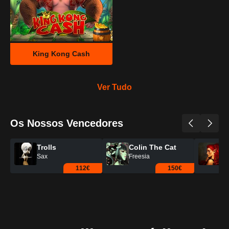
King Kong Cash
Ver Tudo
Os Nossos Vencedores
Trolls
Colin The Cat
Bi
Sax
Freesia
Kh
112€
150€