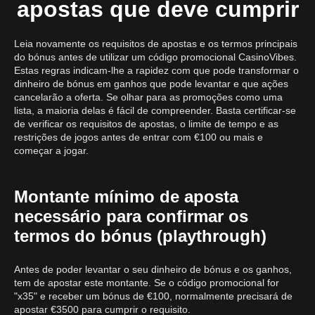
apostas que deve cumprir
Leia novamente os requisitos de apostas e os termos principais
do bónus antes de utilizar um código promocional CasinoVibes.
Estas regras indicam-lhe a rapidez com que pode transformar o
dinheiro de bónus em ganhos que pode levantar e que ações
cancelarão a oferta. Se olhar para as promoções como uma
lista, a maioria delas é fácil de compreender. Basta certificar-se
de verificar os requisitos de apostas, o limite de tempo e as
restrições de jogos antes de entrar com €100 ou mais e
começar a jogar.
Montante mínimo de aposta
necessário para confirmar os
termos do bónus (playthrough)
Antes de poder levantar o seu dinheiro de bónus e os ganhos,
tem de apostar este montante. Se o código promocional for
"x35" e receber um bónus de €100, normalmente precisará de
apostar €3500 para cumprir o requisito.