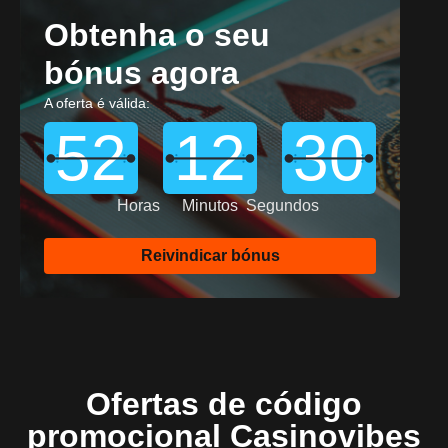
Obtenha o seu
bónus agora
A oferta é válida:
52
12
28
Horas
Minutos
Segundos
Reivindicar bónus
Ofertas de código
promocional Casinovibes