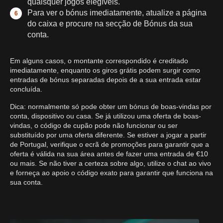
quaisquer jogos elegíveis.
Para ver o bónus imediatamente, atualize a página
do caixa e procure na secção de Bónus da sua
conta.
Em alguns casos, o montante correspondido é creditado
imediatamente, enquanto os giros grátis podem surgir como
entradas de bónus separadas depois de a sua entrada estar
concluída.
Dica: normalmente só pode obter um bónus de boas-vindas por
conta, dispositivo ou casa. Se já utilizou uma oferta de boas-
vindas, o código de cupão pode não funcionar ou ser
substituído por uma oferta diferente. Se estiver a jogar a partir
de Portugal, verifique o ecrã de promoções para garantir que a
oferta é válida na sua área antes de fazer uma entrada de €10
ou mais. Se não tiver a certeza sobre algo, utilize o chat ao vivo
e forneça ao apoio o código exato para garantir que funciona na
sua conta.