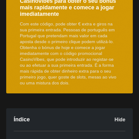
Casinovibes para obter o seu bónus
mais rapidamente e comece a jogar
imediatamente
Com este código, pode obter € extra e giros na
sua primeira entrada. Pessoas de português em
Portugal que pretendam mais valor em cada
aposta desde o primeiro clique podem utilizá-lo.
Obtenha o bónus de hoje e comece a jogar
imediatamente com o código promocional
CasinoVibes, que pode introduzir ao registar-se
ou ao efetuar a sua primeira entrada. É a forma
mais rápida de obter dinheiro extra para o seu
primeiro jogo, quer goste de slots, mesas ao vivo
ou uma mistura dos dois.
Índice
Hide