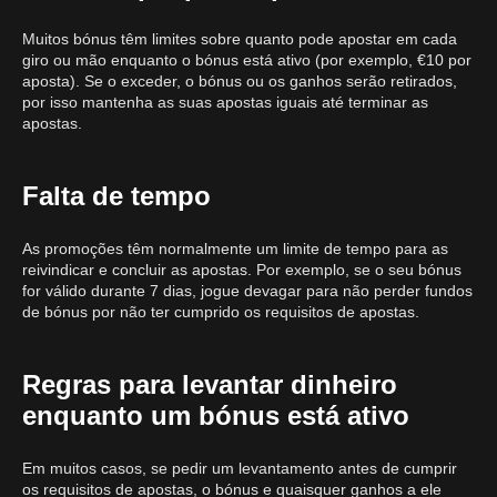
Muitos bónus têm limites sobre quanto pode apostar em cada
giro ou mão enquanto o bónus está ativo (por exemplo, €10 por
aposta). Se o exceder, o bónus ou os ganhos serão retirados,
por isso mantenha as suas apostas iguais até terminar as
apostas.
Falta de tempo
As promoções têm normalmente um limite de tempo para as
reivindicar e concluir as apostas. Por exemplo, se o seu bónus
for válido durante 7 dias, jogue devagar para não perder fundos
de bónus por não ter cumprido os requisitos de apostas.
Regras para levantar dinheiro
enquanto um bónus está ativo
Em muitos casos, se pedir um levantamento antes de cumprir
os requisitos de apostas, o bónus e quaisquer ganhos a ele